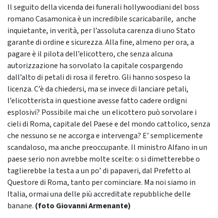
Il seguito della vicenda dei funerali hollywoodiani del boss
romano Casamonica è un incredibile scaricabarile, anche
inquietante, in verità, per l’assoluta carenza di uno Stato
garante di ordine e sicurezza. Alla fine, almeno per ora, a
pagare è il pilota dell’elicottero, che senza alcuna
autorizzazione ha sorvolato la capitale cospargendo
dall’alto di petali di rosa il feretro. Gli hanno sospeso la
licenza. C’è da chiedersi, ma se invece di lanciare petali,
l’elicotterista in questione avesse fatto cadere ordigni
esplosivi? Possibile mai che un elicottero può sorvolare i
cieli di Roma, capitale del Paese e del mondo cattolico, senza
che nessuno se ne accorga e intervenga? E’ semplicemente
scandaloso, ma anche preoccupante. Il ministro Alfano in un
paese serio non avrebbe molte scelte: o si dimetterebbe o
taglierebbe la testa a un po’ di papaveri, dal Prefetto al
Questore di Roma, tanto per cominciare. Ma noi siamo in
Italia, ormai una delle più accreditate repubbliche delle
banane.
(foto Giovanni Armenante)