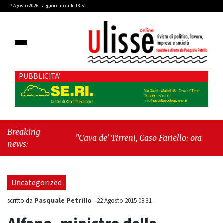
7 Agosto 2026 - aggiornato alle 18:51
PUBBLICITA'
Breaking
"Cava de' Tirreni, Caso Fariello: ora torniamo ai
news:
problemi veri"
-
"Cava de' Tirreni, quando la
burocrazia dimentica perché esiste"
Uncategorized
Pasquale Petrillo
scritto da
-
22 Agosto 2015 08:31