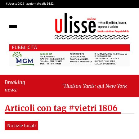
6 Agosto 2026 - aggiornato alle 14:52
PUBBLICITA'
Breaking
"Hudson Yards: qui New York morde il
news:
futuro"
-
"Quando la politica diventa
autobiografia"
Articoli con tag #vietri 1806
Notizie locali