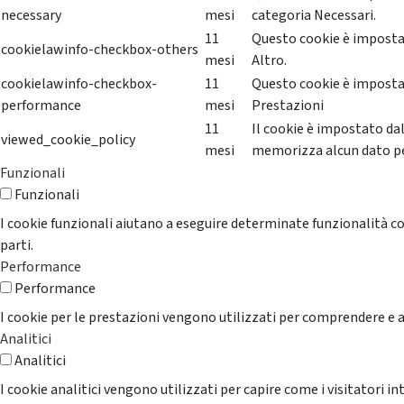
necessary
mesi
categoria Necessari.
11
Questo cookie è impostat
cookielawinfo-checkbox-others
mesi
Altro.
cookielawinfo-checkbox-
11
Questo cookie è impostat
performance
mesi
Prestazioni
11
Il cookie è impostato da
viewed_cookie_policy
mesi
memorizza alcun dato p
Funzionali
Funzionali
I cookie funzionali aiutano a eseguire determinate funzionalità co
parti.
Performance
Performance
I cookie per le prestazioni vengono utilizzati per comprendere e an
Analitici
Analitici
I cookie analitici vengono utilizzati per capire come i visitatori i