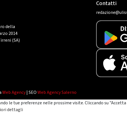
Contatti
redazione@uliss
tro della
marzo 2014
irreni (SA)
da
Web Agency
| SEO
Web Agency Salerno
ando le tue preferenze nelle prossime visite. Cliccando su "Accetta 
ori dettagli