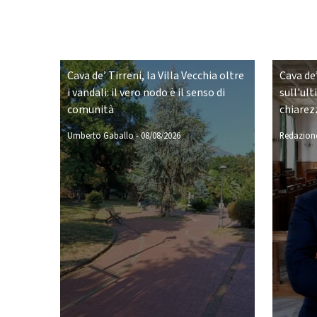
Cava de’ Tirreni, la Villa Vecchia oltre
Cava de’
i vandali: il vero nodo è il senso di
sull'ult
comunità
chiarez
Umberto Gaballo
-
08/08/2026
Redazione