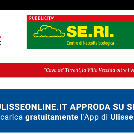
PUBBLICITA'
"Cava de’ Tirreni, la Villa Vecchia oltre i vandali: il vero n
Fratellanza sull'ultima seduta consiliare: “Serve chiarezza!