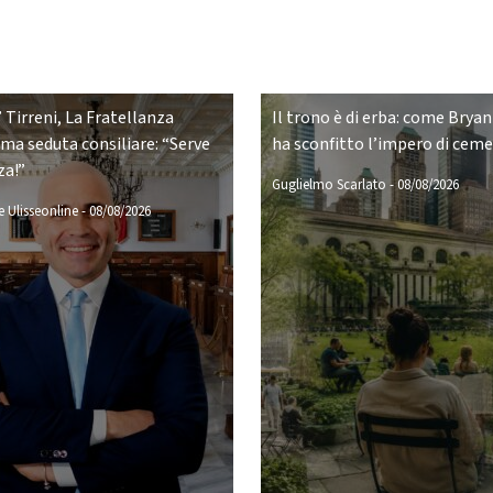
 Tirreni, La Fratellanza
Il trono è di erba: come Bryan
ima seduta consiliare: “Serve
ha sconfitto l’impero di cem
za!”
Guglielmo Scarlato
-
08/08/2026
 Ulisseonline
-
08/08/2026