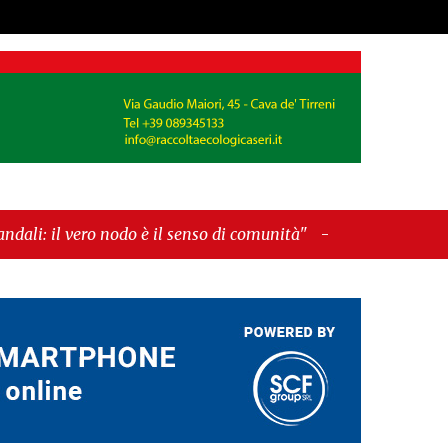
odo è il senso di comunità"
-
"Cava de’ Tirreni, La
”"