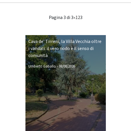
Pagina 3 di 3
«
1
2
3
Cava de’ Tirreni, la Villa Vecchia oltre
i vandali: il vero nodo è il senso di
comunità
Umberto Gaballo
-
08/08/2026