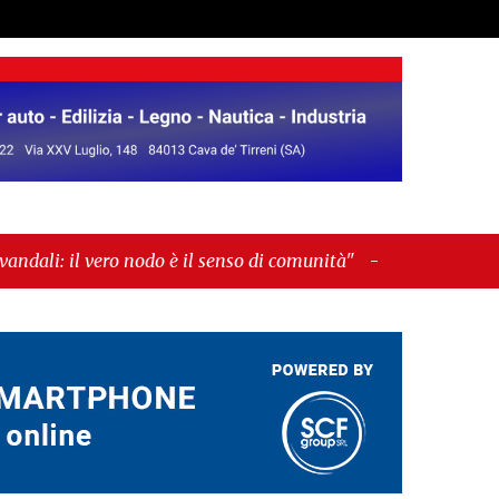
nodo è il senso di comunità"
-
"Cava de’ Tirreni, La
!”"