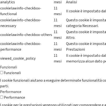
analytics
mesi
Analisi
cookielawinfo-checkbox-
11
Il cookie è impostato dal
functional
mesi
cookielawinfo-checkbox-
11
Questo cookie è impostat
necessary
mesi
categoria Necessari.
11
Questo cookie è impostat
cookielawinfo-checkbox-others
mesi
Altro.
cookielawinfo-checkbox-
11
Questo cookie è impostat
performance
mesi
Prestazioni
11
Il cookie è impostato da
viewed_cookie_policy
mesi
memorizza alcun dato p
Funzionali
Funzionali
I cookie funzionali aiutano a eseguire determinate funzionalità co
parti.
Performance
Performance
I cookie per le prestazioni vengono utilizzati per comprendere e an