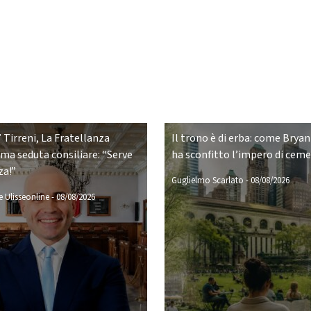
 Tirreni, La Fratellanza
Il trono è di erba: come Bryan
ima seduta consiliare: “Serve
ha sconfitto l’impero di cem
za!”
Guglielmo Scarlato
-
08/08/2026
 Ulisseonline
-
08/08/2026