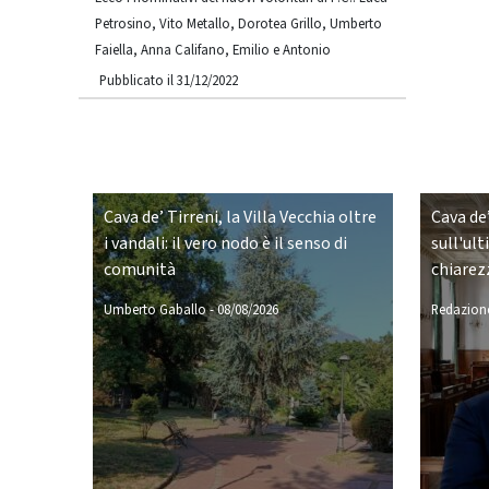
Petrosino, Vito Metallo, Dorotea Grillo, Umberto
Faiella, Anna Califano, Emilio e Antonio
Pubblicato il 31/12/2022
Cava de’ Tirreni, la Villa Vecchia oltre
Cava de’
i vandali: il vero nodo è il senso di
sull'ult
comunità
chiarez
Umberto Gaballo
-
08/08/2026
Redazione