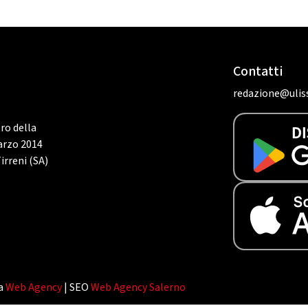
Contatti
redazione@uliss
tro della
marzo 2014
irreni (SA)
da
Web Agency
| SEO
Web Agency Salerno