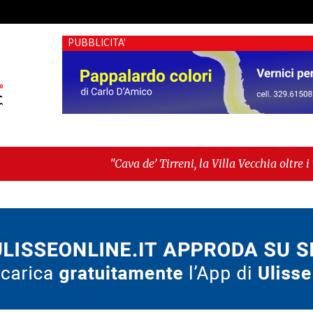
PUBBLICITA'
"Cava de’ Tirreni, la Villa Vecchia oltre i vandali: il vero 
Fratellanza sull'ultima seduta consiliare: “Serve chiarezza