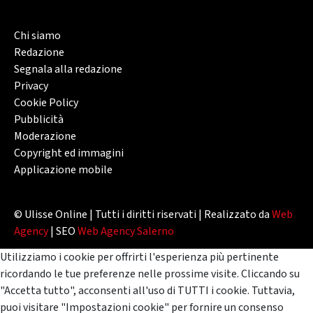
Chi siamo
Redazione
Segnala alla redazione
Privacy
Cookie Policy
Pubblicità
Moderazione
Copyright ed immagini
Applicazione mobile
© Ulisse Online | Tutti i diritti riservati | Realizzato da
Web
Agency
| SEO
Web Agency Salerno
Utilizziamo i cookie per offrirti l'esperienza più pertinente
ricordando le tue preferenze nelle prossime visite. Cliccando su
"Accetta tutto", acconsenti all'uso di TUTTI i cookie. Tuttavia,
puoi visitare "Impostazioni cookie" per fornire un consenso