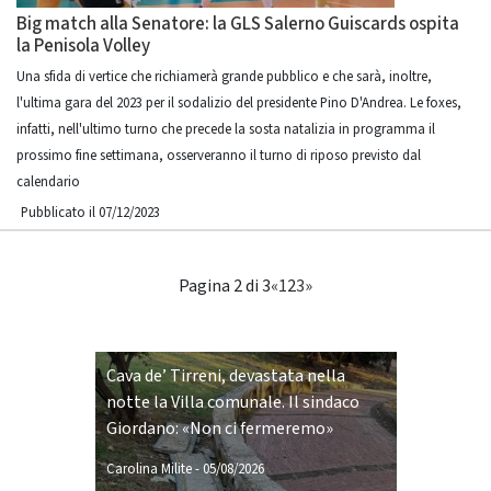
Big match alla Senatore: la GLS Salerno Guiscards ospita
la Penisola Volley
Una sfida di vertice che richiamerà grande pubblico e che sarà, inoltre,
l'ultima gara del 2023 per il sodalizio del presidente Pino D'Andrea. Le foxes,
infatti, nell'ultimo turno che precede la sosta natalizia in programma il
prossimo fine settimana, osserveranno il turno di riposo previsto dal
calendario
Pubblicato il 07/12/2023
Pagina 2 di 3
«
1
2
3
»
Cava de’ Tirreni, devastata nella
notte la Villa comunale. Il sindaco
Giordano: «Non ci fermeremo»
Carolina Milite
-
05/08/2026