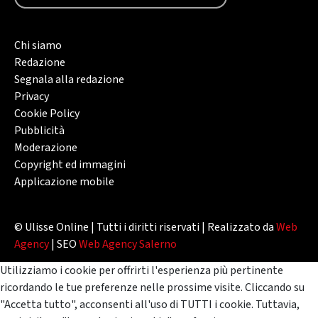
Chi siamo
Redazione
Segnala alla redazione
Privacy
Cookie Policy
Pubblicità
Moderazione
Copyright ed immagini
Applicazione mobile
© Ulisse Online | Tutti i diritti riservati | Realizzato da
Web
Agency
| SEO
Web Agency Salerno
Utilizziamo i cookie per offrirti l'esperienza più pertinente
ricordando le tue preferenze nelle prossime visite. Cliccando su
"Accetta tutto", acconsenti all'uso di TUTTI i cookie. Tuttavia,