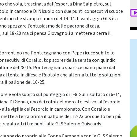
o che vola, trascinata dall’esperta Dina Salpietro, sul
tolo in campo e Di Nicuolo con due punti consecutivi scuote
rentino che stampa il muro del 14-14. Il vantaggio GLS è a
rano spezzare l’entusiasmo delle padrone di casa.
sul 18-20 ma ci pensa Giovagnoli a mettere a terra il
 di Sorrentino ma Pontecagnano con Pepe ricuce subito lo
onsecutivi di Corallo, top scorer della serata con quindici
pallone dell’8-15. Pontecagnano sparisce piano piano dal
 attenta in difesa e Ruotolo che alterna tutte le soluzioni
a il pallone del 16-25.
ore e vola subito sul punteggio di 1-8. Sul risultato di 6-14,
na Di Genua, uno dei colpi del mercato estivo, all’esordio
alla vigilia dell’esordio in campionato. Con Corallo e
ette a terra prima il pallone del 12-23 poi quello ben più
 regala altri tre punti alla GLS Salerno Guiscards.
scia spazio proprio alla Coppa Campania con la GLS Salerno