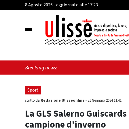
8 Agosto 2026 - aggiornato alle 17:23
"Cava d
Breaking news:
sull'ul
Sport
Redazione Ulisseonline
scritto da
-
21 Gennaio 2024 11:41
La GLS Salerno Guiscards v
campione d’inverno