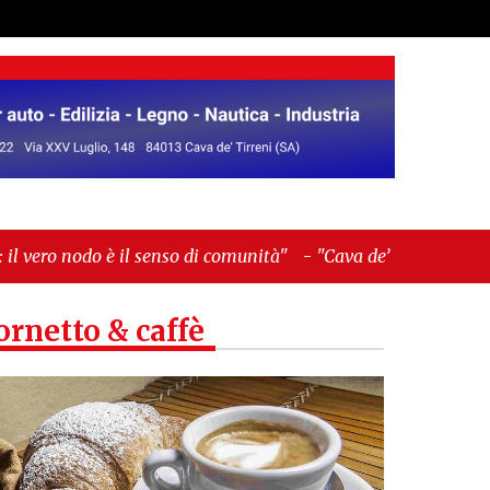
enso di comunità"
-
"Cava de’ Tirreni, La Fratellanza
ornetto & caffè