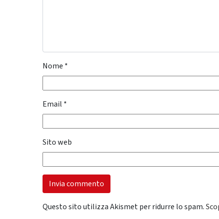
Nome
*
Email
*
Sito web
Questo sito utilizza Akismet per ridurre lo spam.
Sco