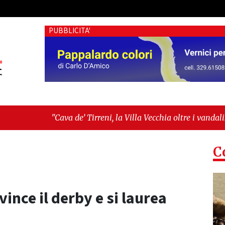
PUBBLICITA'
e’ Tirreni, la Villa Vecchia oltre i vandali: il vero nodo è il s
tima seduta consiliare: “Serve chiarezza!”"
C
ince il derby e si laurea