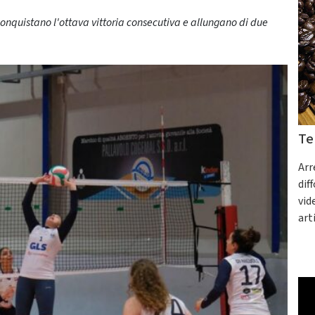
onquistano l'ottava vittoria consecutiva e allungano di due
Te
Arr
dif
vid
art