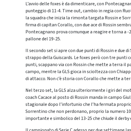
L’avvio delle foxes è da dimenticare, con Pontecagnan
punteggio di 11-4. Time out, cambio in regia con Ruo
la squadra che inizia la rimonta targata Rossin e Sor
firma di capitan Corallo, con due ace di Rossin semb
Pontecagnano prova comunque a reagire e torna a -2, 
pallone del 19-25.
Il secondo set si apre con due punti di Rossin e due
strappo della Guiscards. Le foxes però con tre punti c
punti, scappano via con Rossin che mette a terra il 
campo, mentre la GLS gioca in scioltezza con Chiappa
di attacco. Non c’è storia con Corallo che mette a terr
Nel terzo set, la GLS alza ulteriormente i giri del mot
coach Cacace al posto di Rossin manda in campo Giulia
stagionale dopo l’infortunio che l’ha fermata proprio 
Sorrentino che non perdonano, proprio la numero 10 m
importante e simbolico del 13-25 che chiude il derby e
Il campionato di Serie C adesso per due settimane la