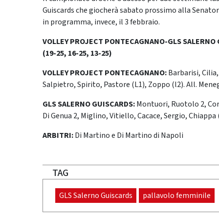
Guiscards che giocherà sabato prossimo alla Senatore 
in programma, invece, il 3 febbraio.
VOLLEY PROJECT PONTECAGNANO-GLS SALERNO G
(19-25, 16-25, 13-25)
VOLLEY PROJECT PONTECAGNANO:
Barbarisi, Cili
Salpietro, Spirito, Pastore (L1), Zoppo (l2). All. Mene
GLS SALERNO GUISCARDS:
Montuori, Ruotolo 2, Cora
Di Genua 2, Miglino, Vitiello, Cacace, Sergio, Chiappa (
ARBITRI:
Di Martino e Di Martino di Napoli
TAG
GLS Salerno Guiscards
pallavolo femminile