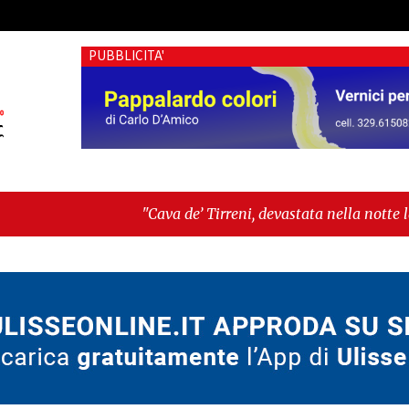
PUBBLICITA'
"Cava de’ Tirreni, devastata nella notte la Villa comunale
sospesa tra identità, fragilità sociali e pressioni economich