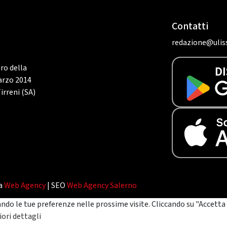
Contatti
redazione@uliss
tro della
marzo 2014
irreni (SA)
da
Web Agency
| SEO
Web Agency Salerno
ando le tue preferenze nelle prossime visite. Cliccando su "Accetta 
ori dettagli