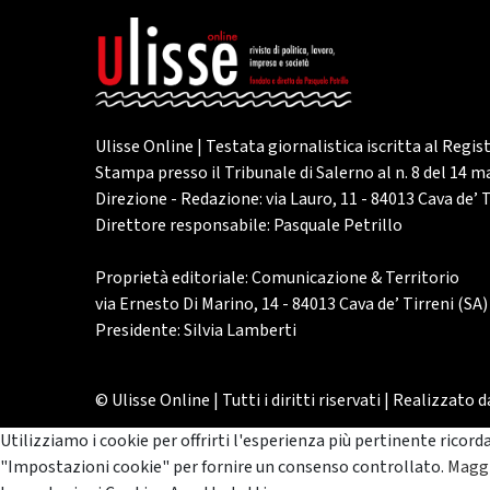
Ulisse Online | Testata giornalistica iscritta al Regis
Stampa presso il Tribunale di Salerno al n. 8 del 14 
Direzione - Redazione: via Lauro, 11 - 84013 Cava de’ T
Direttore responsabile: Pasquale Petrillo
Proprietà editoriale: Comunicazione & Territorio
via Ernesto Di Marino, 14 - 84013 Cava de’ Tirreni (SA)
Presidente: Silvia Lamberti
© Ulisse Online | Tutti i diritti riservati | Realizzato 
Utilizziamo i cookie per offrirti l'esperienza più pertinente ricord
"Impostazioni cookie" per fornire un consenso controllato.
Maggi