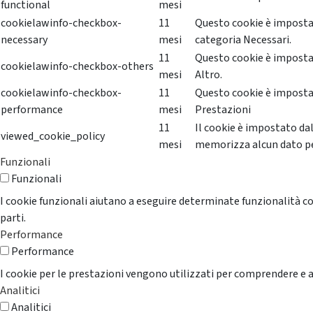
functional
mesi
cookielawinfo-checkbox-
11
Questo cookie è impostat
necessary
mesi
categoria Necessari.
11
Questo cookie è impostat
cookielawinfo-checkbox-others
mesi
Altro.
cookielawinfo-checkbox-
11
Questo cookie è impostat
performance
mesi
Prestazioni
11
Il cookie è impostato da
viewed_cookie_policy
mesi
memorizza alcun dato p
Funzionali
Funzionali
I cookie funzionali aiutano a eseguire determinate funzionalità co
parti.
Performance
Performance
I cookie per le prestazioni vengono utilizzati per comprendere e an
Analitici
Analitici