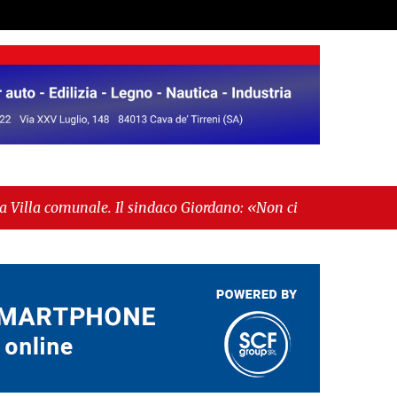
. Il sindaco Giordano: «Non ci fermeremo»"
-
"Italia
e"