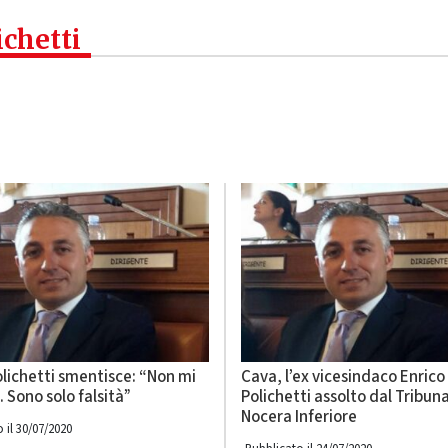
ichetti
lichetti smentisce: “Non mi
Cava, l’ex vicesindaco Enrico
 Sono solo falsità”
Polichetti assolto dal Tribuna
Nocera Inferiore
 il 30/07/2020