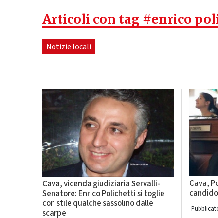
Articoli con tag #enrico pol
Notizie locali
Cava, Po
Cava, vicenda giudiziaria Servalli-
candido.
Senatore: Enrico Polichetti si toglie
con stile qualche sassolino dalle
Pubblicato
scarpe