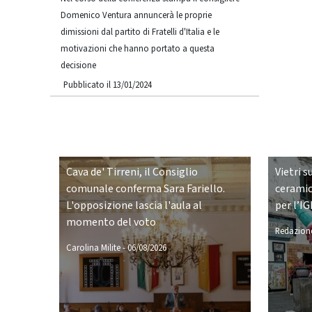
Domenico Ventura annuncerà le proprie
dimissioni dal partito di Fratelli d'Italia e le
motivazioni che hanno portato a questa
decisione
Pubblicato il 13/01/2024
Cava de' Tirreni, il Consiglio
Vietri s
comunale conferma Sara Fariello.
ceramic
L'opposizione lascia l'aula al
per l’IG
momento del voto
Redazione
Carolina Milite
-
06/08/2026