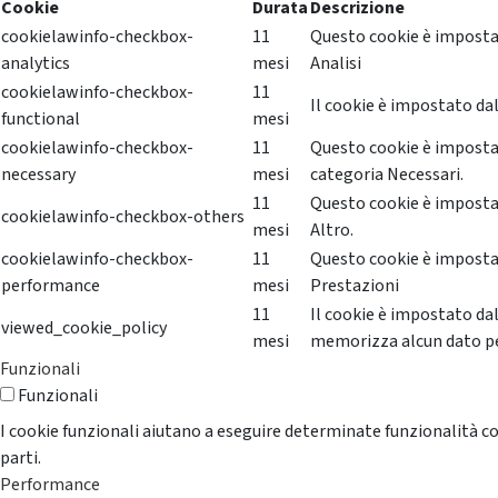
Cookie
Durata
Descrizione
cookielawinfo-checkbox-
11
Questo cookie è impostat
analytics
mesi
Analisi
cookielawinfo-checkbox-
11
Il cookie è impostato dal
functional
mesi
cookielawinfo-checkbox-
11
Questo cookie è impostat
necessary
mesi
categoria Necessari.
11
Questo cookie è impostat
cookielawinfo-checkbox-others
mesi
Altro.
cookielawinfo-checkbox-
11
Questo cookie è impostat
performance
mesi
Prestazioni
11
Il cookie è impostato da
viewed_cookie_policy
mesi
memorizza alcun dato p
Funzionali
Funzionali
I cookie funzionali aiutano a eseguire determinate funzionalità co
parti.
Performance