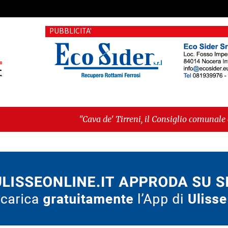
PUBBLICITA'
"Cava de' Tirreni, il Consiglio comunale conferma Sara Far
voto"
-
"Vietri sul Mare, giornata storica: la ceramica a