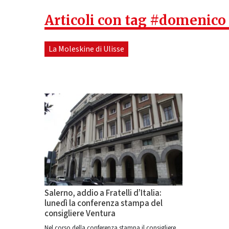
Articoli con tag #domenico
La Moleskine di Ulisse
Salerno, addio a Fratelli d’Italia:
lunedì la conferenza stampa del
consigliere Ventura
Nel corso della conferenza stampa il consigliere