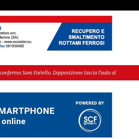
iello. L'opposizione lascia l'aula al momento del
mmessa alla fase europea per l’IGP"