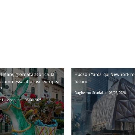
ul Mare, giornata storica: la
Hudson Yards: qui New York mo
a ammessa alla fase europea
futuro
P
Guglielmo Scarlato
-
06/08/2026
 Ulisseonline
-
06/08/2026