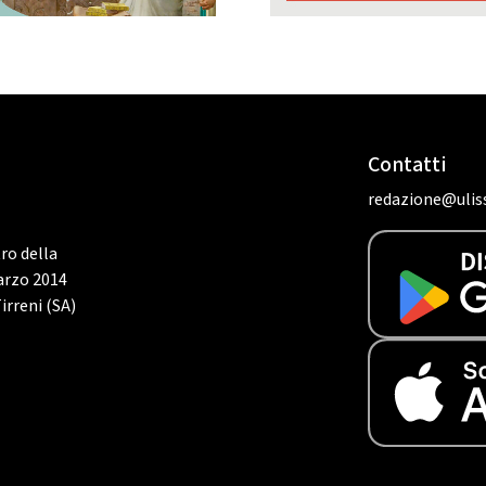
Contatti
redazione@uliss
tro della
marzo 2014
irreni (SA)