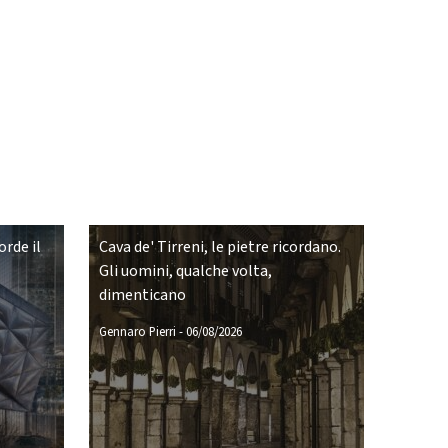
rde il
Cava de' Tirreni, le pietre ricordano.
Gli uomini, qualche volta,
dimenticano
Gennaro Pierri
-
06/08/2026