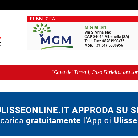
PUBBLICITA'
"Cava de' Tirreni, Caso Fariello: ora torniamo ai problem
dimentica perché esiste"