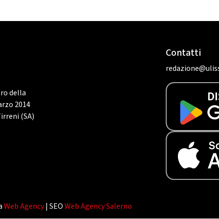
Contatti
redazione@uliss
tro della
marzo 2014
irreni (SA)
da
Web Agency
| SEO
Web Agency Salerno