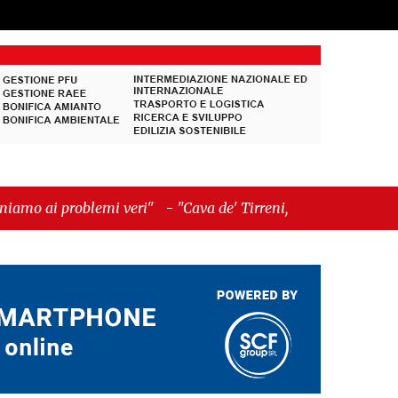
i veri"
-
"Cava de' Tirreni, quando la burocrazia