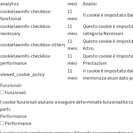
analytics
mesi
Analisi
cookielawinfo-checkbox-
11
Il cookie è impostato dal
functional
mesi
cookielawinfo-checkbox-
11
Questo cookie è impostat
necessary
mesi
categoria Necessari.
11
Questo cookie è impostat
cookielawinfo-checkbox-others
mesi
Altro.
cookielawinfo-checkbox-
11
Questo cookie è impostat
performance
mesi
Prestazioni
11
Il cookie è impostato da
viewed_cookie_policy
mesi
memorizza alcun dato p
Funzionali
Funzionali
I cookie funzionali aiutano a eseguire determinate funzionalità co
parti.
Performance
Performance
I cookie per le prestazioni vengono utilizzati per comprendere e an