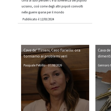
cima ai suoi pensieri c'è la sofferenza del popolo
ucraino, così come degli altri popoli coinvolti
nelle guerre sparse per il mondo
Pubblicato il 12/03/2024
Cava de' Tirreni, Caso Fariello: ora
Cava de'
torniamo ai problemi veri
dimenti
Pasquale Petrillo
-
07/08/2026
Gennaro P