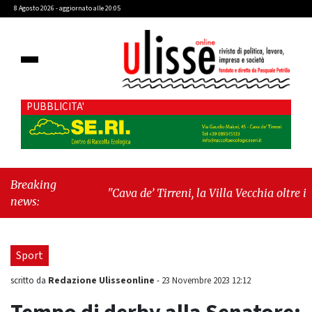
8 Agosto 2026 - aggiornato alle 20:05
PUBBLICITA'
Breaking
"Cava de’ Tirreni, la Villa Vecchia oltre i
news:
vandali: il vero nodo è il senso di comunità"
-
"Cava de’ Tirreni, La Fratellanza sull'ultima
seduta consiliare: “Serve chiarezza!”"
Sport
Redazione Ulisseonline
scritto da
-
23 Novembre 2023 12:12