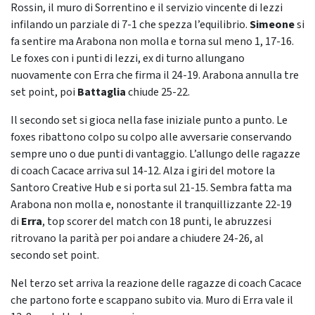
Rossin, il muro di Sorrentino e il servizio vincente di Iezzi
infilando un parziale di 7-1 che spezza l’equilibrio.
Simeone
si
fa sentire ma Arabona non molla e torna sul meno 1, 17-16.
Le foxes con i punti di Iezzi, ex di turno allungano
nuovamente con Erra che firma il 24-19. Arabona annulla tre
set point, poi
Battaglia
chiude 25-22.
Il secondo set si gioca nella fase iniziale punto a punto. Le
foxes ribattono colpo su colpo alle avversarie conservando
sempre uno o due punti di vantaggio. L’allungo delle ragazze
di coach Cacace arriva sul 14-12. Alza i giri del motore la
Santoro Creative Hub e si porta sul 21-15. Sembra fatta ma
Arabona non molla e, nonostante il tranquillizzante 22-19
di
Erra
, top scorer del match con 18 punti, le abruzzesi
ritrovano la parità per poi andare a chiudere 24-26, al
secondo set point.
Nel terzo set arriva la reazione delle ragazze di coach Cacace
che partono forte e scappano subito via. Muro di Erra vale il