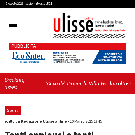
9 Agosto 2026 - aggiornato alle 15:21
PUBBLICITA'
Breaking
"Cava de’ Tirreni, la Villa Vecchia oltre i
news:
vandali: il vero nodo è il senso di comunità"
-
"Cava de’ Tirreni, La Fratellanza sull'ultima
seduta consiliare: “Serve chiarezza!”"
Sport
Redazione Ulisseonline
scritto da
-
10 Marzo 2025 13:45