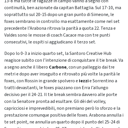
13-8 ma tutte le ragazze in campo vanno a segno con
continuità, ben azionate da capitan Battaglia. Sul 17-10, ma
soprattutto sul 20-15 dopo un gran punto di Simeone, le
foxes sembrano in controllo ma esattamente come nel set
precedente l’Arabona ritrova la parità a quota 22. Tenza e
Valdes sono le mosse di coach Cacace ma con tre punti
consecutivi, le ospiti si aggiudicano il terzo set.
Dopo lo 0-3 a inizio quarto set, la Santoro Creative Hub
reagisce subito con l’intenzione di conquistare il tie break. Va
a segno anche il libero
Carbone
, con un palleggio dai tre
metri e dopo aver inseguito e ritrovato più volte la parità le
foxes, con Rossin in grande spolvero e
Iezzi
e Sorrentino a
tratti devastanti, le foxes piazzano con Erra l’allungo
decisivo per il 24-21. Il tie break sembra davvero alle porte
con la Senatore pronta ad esultare. Gli dèi del volley,
capricciosi e imprevedibili, non premiano però lo sforzo e la
prestazione comunque positiva delle foxes. Arabona annulla i
te set point, ne annulla un quarto dopo il punto del 25-24 di