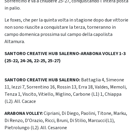
Sorrentino e va a chiudere 25-27, conquistando l’intera posta
in palio.
Le foxes, che per la quinta volta in stagione dopo due vittorie
non sono riuscite a conquistare la terza, torneranno in
campo domenica prossima sul campo della capolista
Altamura.
SANTORO CREATIVE HUB SALERNO-ARABONA VOLLEY 1-3
(25-22, 24-26, 22-25, 25-27)
SANTORO CREATIVE HUB SALERNO:
Battaglia 4, Simeone
11, Iezzi 7, Sorrentino 16, Rossin 13, Erra 18, Valdes, Memoli,
Tenza 1, Viscito, Vitiello, Miglino, Carbone (L1) 1, Chiappa
(L2). All. Cacace
ARABONA VOLLEY:
Cipriani, Di Diego, Paolini, Titone, Marku,
Di Renzo, D’Orazio, Ricci, Bruni, Di Stilio, Marcucci(L1),
Pietrolungo (L2). All. Cesarone