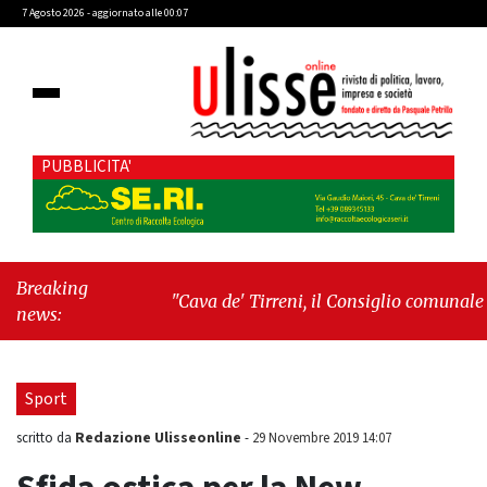
7 Agosto 2026 - aggiornato alle 00:07
PUBBLICITA'
Breaking
"Cava de' Tirreni, il Consiglio comunale
news:
conferma Sara Fariello. L'opposizione lascia
l'aula al momento del voto"
-
"Vietri sul
Mare, giornata storica: la ceramica ammessa
Sport
alla fase europea per l’IGP"
Redazione Ulisseonline
scritto da
-
29 Novembre 2019 14:07