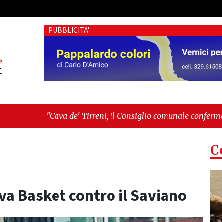
PUBBLICITA'
 Tirreni, il Consiglio comunale conferma Sara Fariello. L'oppos
 giornata storica: la ceramica ammessa alla fase europea per l
C
ava Basket contro il Saviano