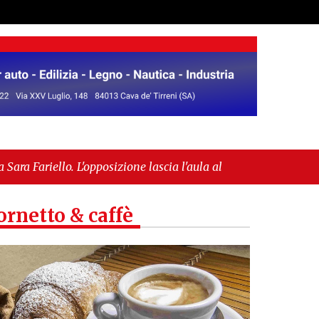
izione lascia l'aula al momento del voto"
-
"Vietri
’IGP"
ornetto & caffè