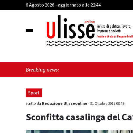
6 Agosto 2026 - aggiornato alle 22:44
"Cava de'
Breaking news:
sul Mare,
Sport
Redazione Ulisseonline
scritto da
-
31 Ottobre 2017 08:48
Sconfitta casalinga del C