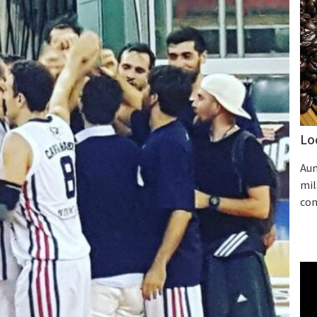
Lo
Aum
mil
con