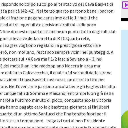
e rispondono colpo su colpo al tentativo del Cava Basket di
fetta parità (42-42). Nel terzo quarto partono bene i padroni
ale di frazione pagano carissimo dei falli inutili che
e ad altre ingenuità e decisioni arbitrali a dir poco
 A fine di questo quarto c’è anche un punto tolto dagli ufficiali
ni televisive della diretta di RTC Quarta rete,
 Eagles vogliono regalarsi la prestigiosa vittoria e
 però, non mollano, restando sempre vicini nel punteggio. A
 portare sul +4 Cava ma l’1/2 lascia Saviano a – 3, nel
ità dei metelliani che raddoppiano Nocera in area ma
e dall’arco Calcavecchia, il quale a 14 secondi dalla sirena
ma azione Il Cava Basket costruisce un discreto tiro per
tare. Nell’over time partono ancora bene gli Eagles che alla
 cinque falli di Somma e Maisano, entrambi fuori già nella
ontrolla l’ultimo minuto di gioco, conquistando la vittoria
rara hanno pagato caro la disastrosa giornata ai tiri liberi
quarto di un ottimo Santucci che l’ha tenuto fuori per il
Allo stesso tempo però, i ragazzi cari al neo Presidente
recitare un ruolo importante in questa serie D, nonostante