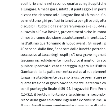
equilibrio anche nel secondo quarto con gli ospiti ch
allungare. A metà gara, infatti, il punteggio è in per
di casa che riescono ad allungare fino al +8 ma nel fin
permettono giri proficui in lunetta per gli ospiti, oltr
discutibili, tutto ciò fa rientrare Saviano a -1 (65-64).
al tavolo al Cava Basket, provvedimento che le immagi
dimostreranno decisione assolutamente inventata. Gli
nell’ultimo quarto vanno di nuovo avanti. Gli ospiti,
40 secondi dalla fine, Senatore dalla lunetta potrebbe
successivo attacco degli ospiti, c’è una grave ingenu
lasciano incredibilmente incustodito il miglior tirator
punisce i padroni di casa e pareggia la gara. Nell’ulti
Gambardella, la palla non entra e si va al supplemen
lunga inevitabilmente pagano le uscite premature per
quarta frazione di gioco. Saviano mette la freccia e c
con il punteggio finale di 89-94. I ragazzi di Pino Fer
(15/31), il brutto infortunio alla schiena nel secondo 
resto della gara ed alcune ingenuità evitabilissime. 
Marco Ascoli hanno ampiamente dimostrato di poter 