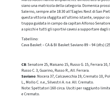
siano una matricola della categoria. Domenica prossi
Salerno, sempre alle 18:30 all’Eagles Nest di San Pie
questa vittoria sfuggita all’ultimo istante, seppur con
truppa guidata in campo da capitan Alfonso Senatore s
a spicchi e tutti gli sportivi cavesi a supportare dagli 
Tabellino:
Cava Basket – CA & BI Basket Saviano 89 – 94 (dts) (25-
CB
: Senatore 25, Maisano 15, Russo G. 15, Ferrara 10,
Russo C. 3, Guarino, Russo R., All. Ferrara.
Saviano
: Nocera 37, Calcavecchia 19, Cremato 10, Pol
L., Mollo C. n.e., Silvestri A. n.e. All. Cremato.
Note: Spettatori 160 circa. Usciti per raggiunto limi
e Cremato.