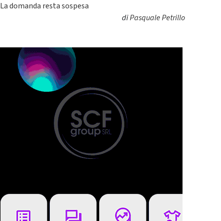
La domanda resta sospesa
di
Pasquale Petrillo