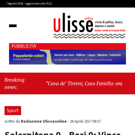
7 Agosto 2026 - aggiornato alle 15:22
PUBBLICITA'
Breaking
"Cava de' Tirreni, Caso Fariello: ora torniamo
news:
ai problemi veri"
-
"Cava de' Tirreni, quando
la burocrazia dimentica perché esiste"
Sport
Redazione Ulisseonline
scritto da
-
26 Aprile 2017 08:57