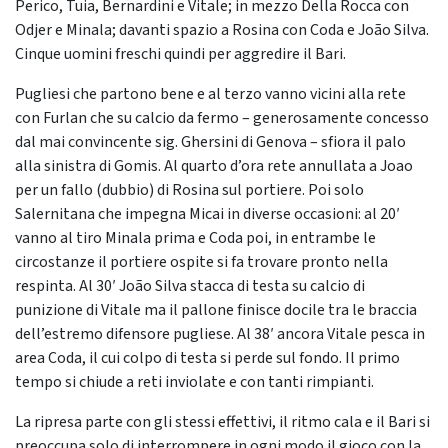
Perico, Tuia, Bernardini e Vitale; in mezzo Della Rocca con
Odjer e Minala; davanti spazio a Rosina con Coda e João Silva.
Cinque uomini freschi quindi per aggredire il Bari.
Pugliesi che partono bene e al terzo vanno vicini alla rete
con Furlan che su calcio da fermo – generosamente concesso
dal mai convincente sig. Ghersini di Genova – sfiora il palo
alla sinistra di Gomis. Al quarto d’ora rete annullata a Joao
per un fallo (dubbio) di Rosina sul portiere. Poi solo
Salernitana che impegna Micai in diverse occasioni: al 20′
vanno al tiro Minala prima e Coda poi, in entrambe le
circostanze il portiere ospite si fa trovare pronto nella
respinta. Al 30′ João Silva stacca di testa su calcio di
punizione di Vitale ma il pallone finisce docile tra le braccia
dell’estremo difensore pugliese. Al 38′ ancora Vitale pesca in
area Coda, il cui colpo di testa si perde sul fondo. Il primo
tempo si chiude a reti inviolate e con tanti rimpianti.
La ripresa parte con gli stessi effettivi, il ritmo cala e il Bari si
preoccupa solo di interrompere in ogni modo il gioco con la