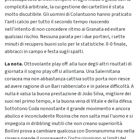
complicità arbitrale, la cui gestione dei cartellini è stata
molto discutibile. Gli uomini di Colantuono hanno praticato
l’anti calcio per tutto il secondo tempo riuscendo
nell’intento di non concedere ritmo ai Granata ed evitare
qualsiasi rischio. Nessuna parata per i due portieri, i sette
minuti di recupero buoni solo per le statistiche. 0-0 finale,
abbracci in campo e festa sugli spalti.
La nota.
Ottovolante play off: alla luce degli altri risultati di
giornata il sogno play off si allontana. Una Salernitana
coriacea ma non abbastanza cattiva sotto porta non riesce
ad avere ragione di un Bari rabberciato e in palese difficoltà. A
nulla è valsa la buona prestazione di João Silva, migliore dei
suoi nel primo tempo, e la buona vena di Vitale e della difesa.
Sottotono Coda nonostante il grande movimento e ancora
abulico e inconcludente Rosina che non salta mai l’uomo e si
impegola in dribbling inutili che non creano superiorità.
Bollini prova a cambiare qualcosa con Donnarumma ma nella
ripresa prende il sopravvento l’ostruzionismo ai limiti del