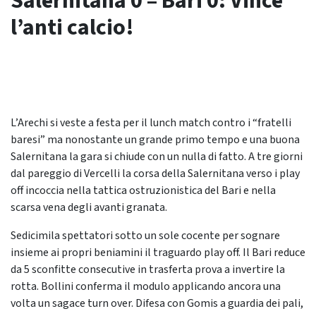
Salernitana 0 – Bari 0: Vince
l’anti calcio!
L’Arechi si veste a festa per il lunch match contro i “fratelli
baresi” ma nonostante un grande primo tempo e una buona
Salernitana la gara si chiude con un nulla di fatto. A tre giorni
dal pareggio di Vercelli la corsa della Salernitana verso i play
off incoccia nella tattica ostruzionistica del Bari e nella
scarsa vena degli avanti granata.
Sedicimila spettatori sotto un sole cocente per sognare
insieme ai propri beniamini il traguardo play off. Il Bari reduce
da 5 sconfitte consecutive in trasferta prova a invertire la
rotta. Bollini conferma il modulo applicando ancora una
volta un sagace turn over. Difesa con Gomis a guardia dei pali,