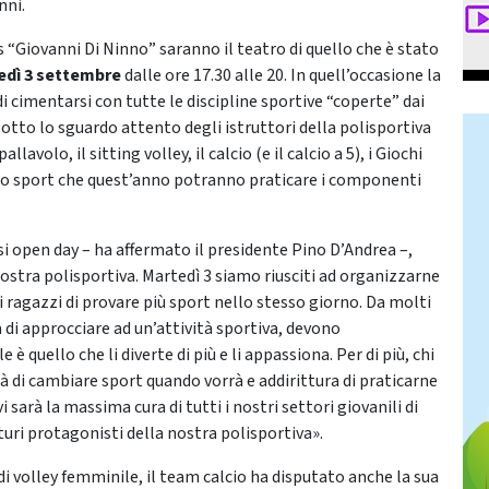
nni.
“Giovanni Di Ninno” saranno il teatro di quello che è stato
edì 3 settembre
dalle ore 17.30 alle 20. In quell’occasione la
di cimentarsi con tutte le discipline sportive “coperte” dai
tto lo sguardo attento degli istruttori della polisportiva
llavolo, il sitting volley, il calcio (e il calcio a 5), i Giochi
ltro sport che quest’anno potranno praticare i componenti
 open day – ha affermato il presidente Pino D’Andrea –,
 nostra polisportiva. Martedì 3 siamo riusciti ad organizzarne
i ragazzi di provare più sport nello stesso giorno. Da molti
i approcciare ad un’attività sportiva, devono
 quello che li diverte di più e li appassiona. Per di più, chi
ità di cambiare sport quando vorrà e addirittura di praticarne
arà la massima cura di tutti i nostri settori giovanili di
uturi protagonisti della nostra polisportiva».
di volley femminile, il team calcio ha disputato anche la sua