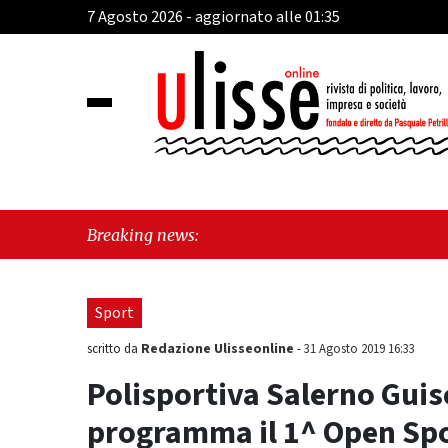
7 Agosto 2026 - aggiornato alle 01:35
"Cav
Breaking news:
"Vie
Sport
Redazione Ulisseonline
scritto da
-
31 Agosto 2019 16:33
Polisportiva Salerno Guis
programma il 1^ Open Sp