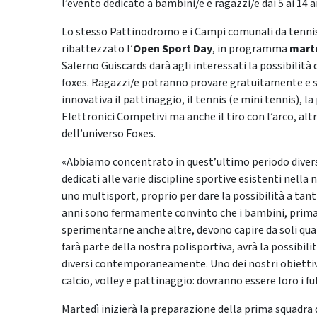
l’evento dedicato a bambini/e e ragazzi/e dai 5 ai 14 a
Lo stesso Pattinodromo e i Campi comunali da tennis 
ribattezzato l’
Open Sport Day
, in programma
mart
Salerno Guiscards darà agli interessati la possibilità 
foxes. Ragazzi/e potranno provare gratuitamente e so
innovativa il pattinaggio, il tennis (e mini tennis), la pa
Elettronici Competivi ma anche il tiro con l’arco, a
dell’universo Foxes.
«Abbiamo concentrato in quest’ultimo periodo diversi
dedicati alle varie discipline sportive esistenti nella
uno multisport, proprio per dare la possibilità a tant
anni sono fermamente convinto che i bambini, prima d
sperimentarne anche altre, devono capire da soli quale è
farà parte della nostra polisportiva, avrà la possibil
diversi contemporaneamente. Uno dei nostri obiettivi s
calcio, volley e pattinaggio: dovranno essere loro i f
Martedì inizierà la preparazione della prima squadra 