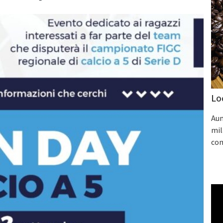
Lo
Aum
mil
con