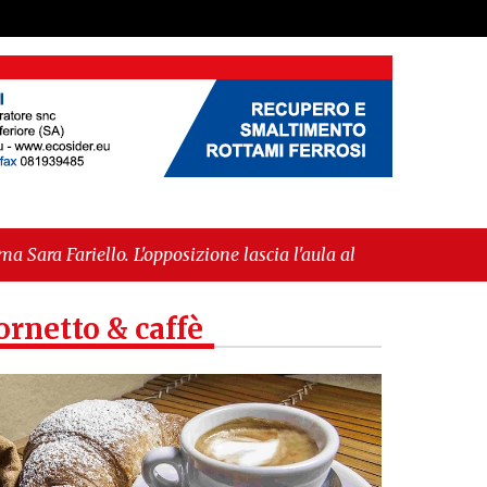
'opposizione lascia l'aula al momento del voto"
-
europea per l’IGP"
ornetto & caffè