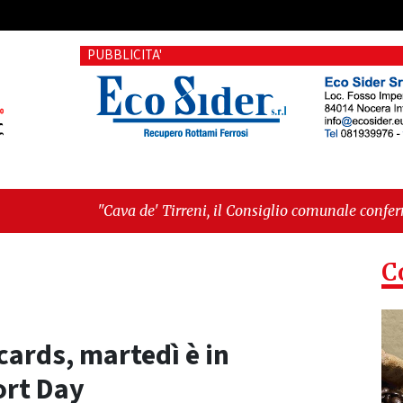
PUBBLICITA'
a de' Tirreni, il Consiglio comunale conferma Sara Fariello. L
tri sul Mare, giornata storica: la ceramica ammessa alla fase 
C
cards, martedì è in
ort Day