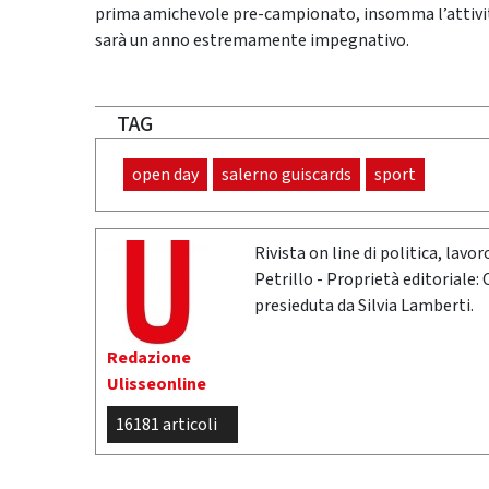
prima amichevole pre-campionato, insomma l’attività 
sarà un anno estremamente impegnativo.
TAG
open day
salerno guiscards
sport
Rivista on line di politica, lav
Petrillo - Proprietà editoriale:
presieduta da Silvia Lamberti.
Redazione
Ulisseonline
16181 articoli