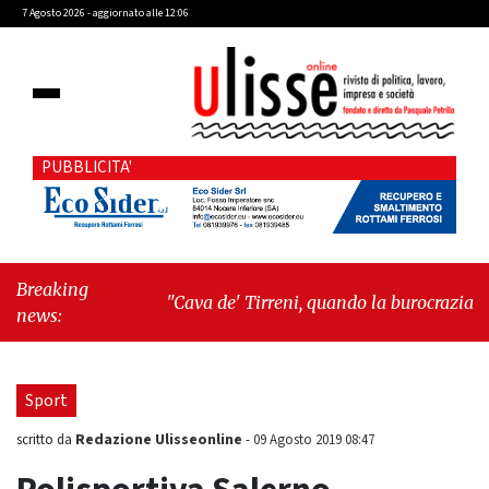
7 Agosto 2026 - aggiornato alle 12:06
PUBBLICITA'
Breaking
"Cava de' Tirreni, quando la burocrazia
news:
dimentica perché esiste"
-
"Oggi New York mi
ha rubato il cuore. Ancora"
Sport
Redazione Ulisseonline
scritto da
-
09 Agosto 2019 08:47