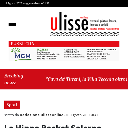
9 Agosto 2026 - aggiornato alle 11:32
PUBBLICITA'
Breaking
"Cava de’ Tirreni, la Villa Vecchia oltre i
news:
vandali: il vero nodo è il senso di comunità"
-
"Cava de’ Tirreni, La Fratellanza sull'ultima
seduta consiliare: “Serve chiarezza!”"
Sport
Redazione Ulisseonline
scritto da
-
01 Agosto 2019 20:41