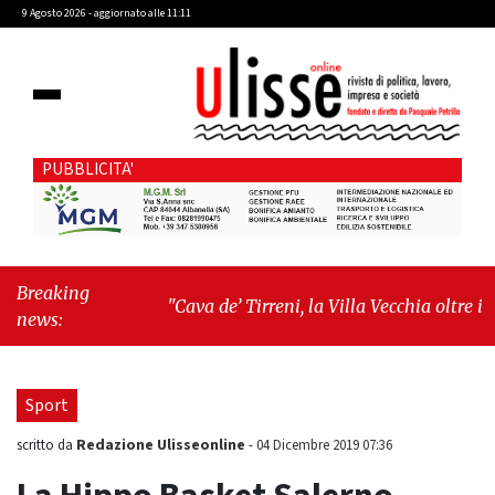
9 Agosto 2026 - aggiornato alle 11:11
PUBBLICITA'
Breaking
"Cava de’ Tirreni, la Villa Vecchia oltre i
news:
vandali: il vero nodo è il senso di comunità"
-
"Cava de’ Tirreni, La Fratellanza sull'ultima
seduta consiliare: “Serve chiarezza!”"
Sport
Redazione Ulisseonline
scritto da
-
04 Dicembre 2019 07:36