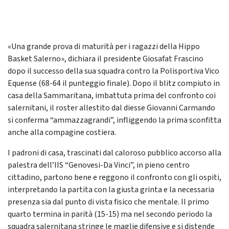
«Una grande prova di maturità per i ragazzi della Hippo
Basket Salerno», dichiara il presidente Giosafat Frascino
dopo il successo della sua squadra contro la Polisportiva Vico
Equense (68-64 il punteggio finale). Dopo il blitz compiuto in
casa della Sammaritana, imbattuta prima del confronto coi
salernitani, il roster allestito dal diesse Giovanni Carmando
si conferma “ammazzagrandi”, infliggendo la prima sconfitta
anche alla compagine costiera.
I padroni di casa, trascinati dal caloroso pubblico accorso alla
palestra dell’IIS “Genovesi-Da Vinci”, in pieno centro
cittadino, partono bene e reggono il confronto con gli ospiti,
interpretando la partita con la giusta grinta e la necessaria
presenza sia dal punto di vista fisico che mentale. Il primo
quarto termina in parità (15-15) ma nel secondo periodo la
squadra salernitana stringe le maglie difensive e si distende