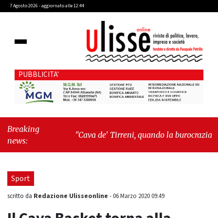
7 Agosto 2026 - aggiornato alle 12:44
PUBBLICITA'
Breaking
"Cava de' Tirreni, quando la burocrazia
news:
dimentica perché esiste"
-
"Oggi New York
mi ha rubato il cuore. Ancora"
Sport
Redazione Ulisseonline
scritto da
-
06 Marzo 2020 09:49