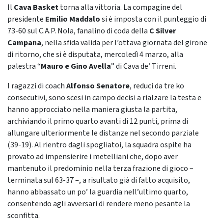
Il
Cava Basket
torna alla vittoria. La compagine del
presidente
Emilio Maddalo
si è imposta con il punteggio di
73-60 sul C.A.P. Nola, fanalino di coda della
C Silver
Campana
, nella sfida valida per l’ottava giornata del girone
di ritorno, che si è disputata, mercoledì 4 marzo, alla
palestra “
Mauro e Gino Avella
” di Cava de’ Tirreni.
I ragazzi di coach
Alfonso Senatore
, reduci da tre ko
consecutivi, sono scesi in campo decisi a rialzare la testa e
hanno approcciato nella maniera giusta la partita,
archiviando il primo quarto avanti di 12 punti, prima di
allungare ulteriormente le distanze nel secondo parziale
(39-19). Al rientro dagli spogliatoi, la squadra ospite ha
provato ad impensierire i metelliani che, dopo aver
mantenuto il predominio nella terza frazione di gioco –
terminata sul 63-37 –, a risultato già di fatto acquisito,
hanno abbassato un po’ la guardia nell’ultimo quarto,
consentendo agli avversari di rendere meno pesante la
sconfitta.