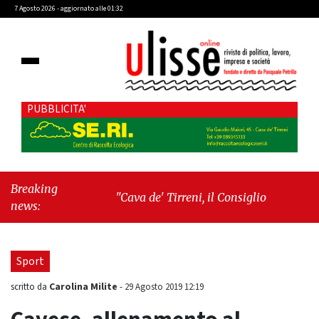
7 Agosto 2026 - aggiornato alle 01:32
PUBBLICITA'
Breaking
"Cava de' Tirreni, il Consiglio comunale
news:
conferma Sara Fariello. L'opposizione lascia
l'aula al momento del voto"
-
"Vietri sul
Mare, giornata storica: la ceramica ammessa
Sport
alla fase europea per l’IGP"
Carolina Milite
scritto da
-
29 Agosto 2019 12:19