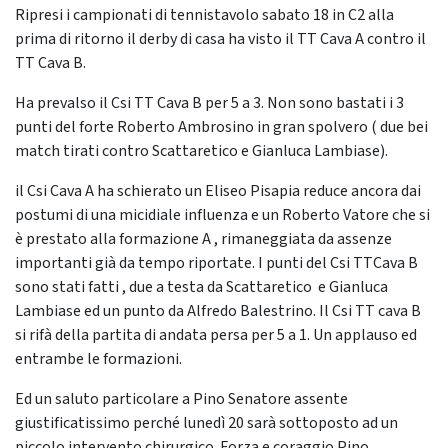
Ripresi i campionati di tennistavolo sabato 18 in C2 alla
prima di ritorno il derby di casa ha visto il TT Cava A contro il
TT Cava B.
Ha prevalso il Csi TT Cava B per 5 a 3. Non sono bastati i 3
punti del forte Roberto Ambrosino in gran spolvero ( due bei
match tirati contro Scattaretico e Gianluca Lambiase).
il Csi Cava A ha schierato un Eliseo Pisapia reduce ancora dai
postumi di una micidiale influenza e un Roberto Vatore che si
è prestato alla formazione A , rimaneggiata da assenze
importanti già da tempo riportate. I punti del Csi TTCava B
sono stati fatti , due a testa da Scattaretico e Gianluca
Lambiase ed un punto da Alfredo Balestrino. Il Csi TT cava B
si rifà della partita di andata persa per 5 a 1. Un applauso ed
entrambe le formazioni.
Ed un saluto particolare a Pino Senatore assente
giustificatissimo perché lunedì 20 sarà sottoposto ad un
piccolo intervento chirurgico. Forza e coraggio Pino.