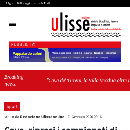
9 Agosto 2026 - aggiornato alle 11:44
PUBBLICITA'
Breaking
"Cava de’ Tirreni, la Villa Vecchia oltre i
news:
vandali: il vero nodo è il senso di comunità"
-
"Cava de’ Tirreni, La Fratellanza sull'ultima
seduta consiliare: “Serve chiarezza!”"
Sport
Redazione Ulisseonline
scritto da
-
21 Gennaio 2020 08:16