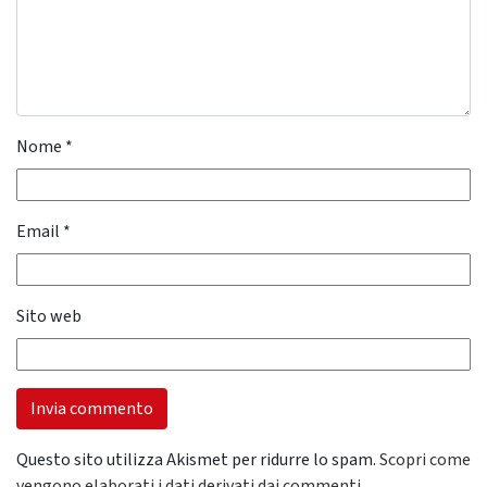
Nome
*
Email
*
Sito web
Questo sito utilizza Akismet per ridurre lo spam.
Scopri come
vengono elaborati i dati derivati dai commenti
.