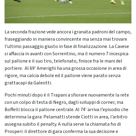
La seconda frazione vede ancora i granata padroni del campo,
fraseggiando in maniera convincente ma senza mai trovare
l’ultimo passaggio giusto in fase di finalizzazione. La Cavese
si affaccia in avanti con Sorrentino, ma il numero 7 incespica
sul pallone e il suo tiro, telefonato, finisce fra le mani del
portiere.
Al 69’ Amerighi ha una grossa occasione in area di
rigore, ma calcia debole ed il pallone viene parato senza
grattacapi da Galeotti.
Pochi minuti dopo è il Trapani a sfiorare nuovamente la rete
con un colpo di testa di Negro, dagli sviluppi di corner, ma
Boffelli blocca il pallone centrale. Al 74’ arriva l’episodio che
determina la gara: Pelamatti stende Ciotti in area, l’arbitro
assegna subito il penalty. A nulla serve la chiamata fvs di
Prosperi: il direttore di gara conferma la sua decisone e