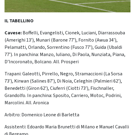
IL TABELLINO
Cavese:
Boffelli, Evangelisti, Cionek, Luciani, Diarrassouba
(Amerighi 13’), Munari (Barone 77’), Fornito (Awua 34’),
Pelamatti, Orlando, Sorrentino (Fusco 77’), Guida (Ubaldi
77’). In panchina: Manzo, Iuliano, Di Paola, Nunziata, Piana,
D’Incoronato, Bolcano. All. Prosperi
Trapani: Galeotti, Pirrello, Negro, Stramaccioni (La Sorsa
73’), Kirwan (Salines 87’), Di Noia, Celeghin (Palmieri 62’),
Benedetti (Giron 62’), Ciuferri (Ciotti 73’), Fischnaller,
Grandolfo. In panchina: Sposito, Carriero, Motoc, Podrini,
Marcolini. All. Aronica
Arbitro: Domenico Leone di Barletta
Assistenti: Edoardo Maria Brunetti di Milano e Manuel Cavalli
di Bergamo.