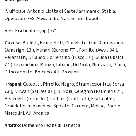
IV ufficiale: Antonio Liotta di Castellammare di Stabia.
Operatore FVS: Alessandro Marchese di Napoli
Reti: Fischnaller (rig.) 77’
Cavese
: Boffelli, Evangelisti, Cionek, Luciani, Diarrassouba
(Amerighi 13’), Munari (Barone 77’), Fornito (Awua 34’),
Pelamatti, Orlando, Sorrentino (Fusco 77’), Guida (Ubaldi
77’). In panchina: Manzo, Iuliano, Di Paola, Nunziata, Piana,
D’Incoronato, Bolcano. All. Prosperi
Trapani
: Galeotti, Pirrello, Negro, Stramaccioni (La Sorsa
73’), Kirwan (Salines 87’), Di Noia, Celeghin (Palmieri 62’),
Benedetti (Giron 62’), Ciuferri (Ciotti 73’), Fischnaller,
Grandolfo. In panchina: Sposito, Carriero, Motoc, Podrini,
Marcolini. All. Aronica
Arbitro
: Domenico Leone di Barletta