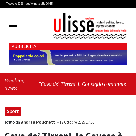
7 Agosto 2026 - aggiornato alle 06:45
PUBBLICITA'
Breaking
"Cava de' Tirreni, il Consiglio comunale conferma
news:
Sara Fariello. L'opposizione lascia l'aula al momento
del voto"
-
"Vietri sul Mare, giornata storica: la
ceramica ammessa alla fase europea per l’IGP"
Sport
Andrea Polichetti
scritto da
-
12 Ottobre 2025 17:56