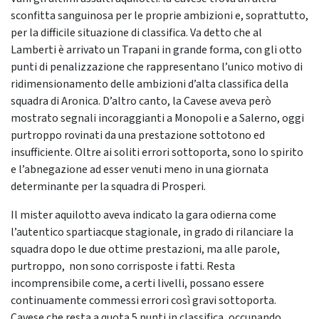
sconfitta sanguinosa per le proprie ambizioni e, soprattutto,
per la difficile situazione di classifica. Va detto che al
Lamberti è arrivato un Trapani in grande forma, con gli otto
punti di penalizzazione che rappresentano l’unico motivo di
ridimensionamento delle ambizioni d’alta classifica della
squadra di Aronica. D’altro canto, la Cavese aveva però
mostrato segnali incoraggianti a Monopoli e a Salerno, oggi
purtroppo rovinati da una prestazione sottotono ed
insufficiente. Oltre ai soliti errori sottoporta, sono lo spirito
e l’abnegazione ad esser venuti meno in una giornata
determinante per la squadra di Prosperi.
Il mister aquilotto aveva indicato la gara odierna come
l’autentico spartiacque stagionale, in grado di rilanciare la
squadra dopo le due ottime prestazioni, ma alle parole,
purtroppo, non sono corrisposte i fatti. Resta
incomprensibile come, a certi livelli, possano essere
continuamente commessi errori così gravi sottoporta.
Cavese che resta a quota 5 punti in classifica, occupando