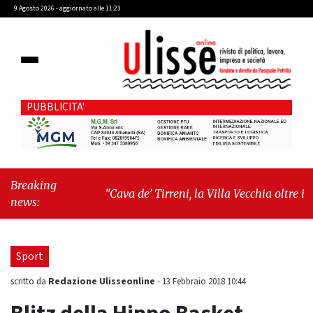
9 Agosto 2026 - aggiornato alle 11:23
PUBBLICITA'
Breaking
"Cava de’ Tirreni, la Villa Vecchia oltre i
news:
vandali: il vero nodo è il senso di comunità"
-
"Cava de’ Tirreni, La Fratellanza sull'ultima
seduta consiliare: “Serve chiarezza!”"
Sport
Redazione Ulisseonline
scritto da
-
13 Febbraio 2018 10:44