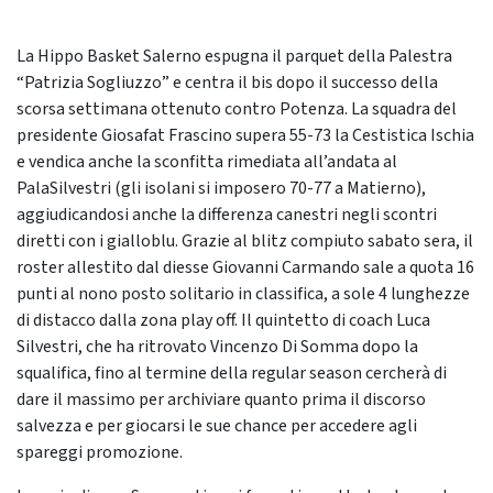
La Hippo Basket Salerno espugna il parquet della Palestra
“Patrizia Sogliuzzo” e centra il bis dopo il successo della
scorsa settimana ottenuto contro Potenza. La squadra del
presidente Giosafat Frascino supera 55-73 la Cestistica Ischia
e vendica anche la sconfitta rimediata all’andata al
PalaSilvestri (gli isolani si imposero 70-77 a Matierno),
aggiudicandosi anche la differenza canestri negli scontri
diretti con i gialloblu. Grazie al blitz compiuto sabato sera, il
roster allestito dal diesse Giovanni Carmando sale a quota 16
punti al nono posto solitario in classifica, a sole 4 lunghezze
di distacco dalla zona play off. Il quintetto di coach Luca
Silvestri, che ha ritrovato Vincenzo Di Somma dopo la
squalifica, fino al termine della regular season cercherà di
dare il massimo per archiviare quanto prima il discorso
salvezza e per giocarsi le sue chance per accedere agli
spareggi promozione.