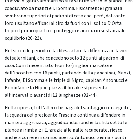
In avvio di gara Sammartino si fa sentire sotto le plance, ben
coadiuvato da manzi e Di Somma. Fisicamente i granata
sembrano superiori ai padroni di casa che, però, dal canto
loro risultano efficaci al tiro da fuori con il solito D’Orta.
Dopo il primo quarto il punteggio è ancora in sostanziale
equilibrio (20-22).
Nel secondo periodo è la difesa a fare la differenza in favore
dei salernitani, che concedono solo 12 punti ai padroni di
casa. Con il neoentrato Fiorillo (miglior marcatore
dell’incontro con 16 punti, partendo dalla panchina), Manzi,
Infante, Di Somma e le triple di Nigro, capitan Antonucci e
Boninfante la Hippo piazza il break e si presenta
all’intervallo avanti di 12 lunghezze (32-44).
Nella ripresa, tutt’altro che paga del vantaggio conseguito,
la squadra del presidente Frascino continua a difendere in
maniera aggressiva, aggiudicandosi anche la sfida sotto le
plance ai rimbalzi. E, grazie alle palle recuperate, riesce
anche a correre in campo aperto. Antonucci segna 7 punti