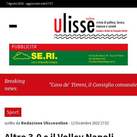
7 Agosto 2026 - aggiornato alle 07:37
PUBBLICITA'
Breaking
"Cava de' Tirreni, il Consiglio comunale
news:
conferma Sara Fariello. L'opposizione lascia
l'aula al momento del voto"
-
"Vietri sul
Mare, giornata storica: la ceramica ammessa
Sport
alla fase europea per l’IGP"
Redazione Ulisseonline
scritto da
-
12 Dicembre 2022 17:52