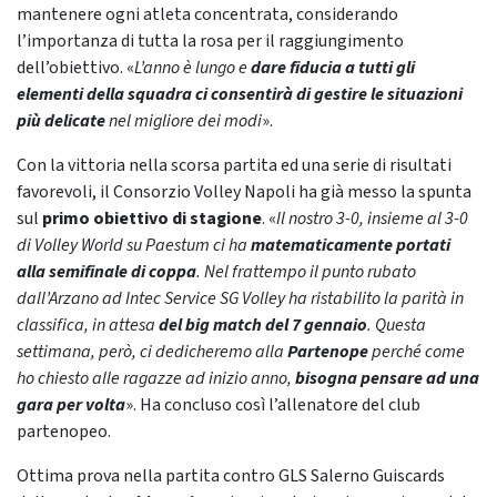
mantenere ogni atleta concentrata, considerando
l’importanza di tutta la rosa per il raggiungimento
dell’obiettivo. «
L’anno è lungo e
dare fiducia a tutti gli
elementi della squadra ci consentirà di gestire le situazioni
più delicate
nel migliore dei modi
».
Con la vittoria nella scorsa partita ed una serie di risultati
favorevoli, il Consorzio Volley Napoli ha già messo la spunta
sul
primo obiettivo di stagione
. «
Il nostro 3-0, insieme al 3-0
di Volley World su Paestum ci ha
matematicamente portati
alla semifinale di coppa
. Nel frattempo il punto rubato
dall’Arzano ad Intec Service SG Volley ha ristabilito la parità in
classifica, in attesa
del big match del 7 gennaio
. Questa
settimana, però, ci dedicheremo alla
Partenope
perché come
ho chiesto alle ragazze ad inizio anno,
bisogna pensare ad una
gara per volta
». Ha concluso così l’allenatore del club
partenopeo.
Ottima prova nella partita contro GLS Salerno Guiscards