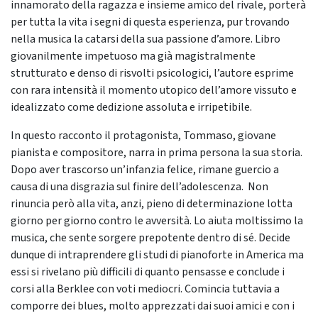
innamorato della ragazza e insieme amico del rivale, porterà
per tutta la vita i segni di questa esperienza, pur trovando
nella musica la catarsi della sua passione d’amore. Libro
giovanilmente impetuoso ma già magistralmente
strutturato e denso di risvolti psicologici, l’autore esprime
con rara intensità il momento utopico dell’amore vissuto e
idealizzato come dedizione assoluta e irripetibile.
In questo racconto il protagonista, Tommaso, giovane
pianista e compositore, narra in prima persona la sua storia.
Dopo aver trascorso un’infanzia felice, rimane guercio a
causa di una disgrazia sul finire dell’adolescenza. Non
rinuncia però alla vita, anzi, pieno di determinazione lotta
giorno per giorno contro le avversità. Lo aiuta moltissimo la
musica, che sente sorgere prepotente dentro di sé. Decide
dunque di intraprendere gli studi di pianoforte in America ma
essi si rivelano più difficili di quanto pensasse e conclude i
corsi alla Berklee con voti mediocri. Comincia tuttavia a
comporre dei blues, molto apprezzati dai suoi amici e con i