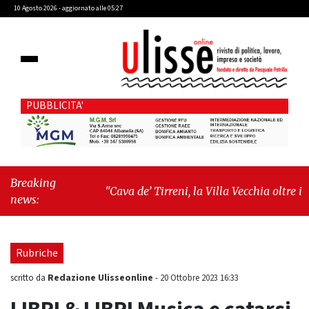
10 Agosto 2026 - aggiornato alle 05:27
PUBBLICITA'
Breaking
"Cava de’ Tirreni, la Villa Vecchia oltre i
news:
vandali: il vero nodo è il senso di comunità"
-
"Cava de’ Tirreni, La Fratellanza sull'ultima
seduta consiliare: “Serve chiarezza!”"
Rubriche
Redazione Ulisseonline
scritto da
-
20 Ottobre 2023 16:33