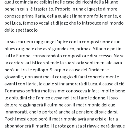
quali comincia ad esibirsi nelle case dei ricchi della Milano
bene in cui si è trasferito. Proprio in una di queste dimore
conosce prima Ilaria, della quale si innamora follemente, e
poi Luca, famoso vocalist di jazz che lo introduce nel mondo
dello spettacolo.
La sua carriera raggiunge l’apice con la composizione di un
blues originale che avrà grande eco, prima a Milano e poi in
tutta Europa, consacrandolo compositore di successo. Ma se
la carriera artistica splende la sua storia sentimentale avrà
però un triste epilogo. Storpio a causa dell’incidente
giovanile, non avrà mai il coraggio di farsi concretamente
avanti con Ilaria, la quale si innamorerà di Luca. A causa di ciò
Tommaso soffrirà moltissimo: conosceva infatti molto bene
le abitudini che l’amico aveva nel trattare le donne. Il suo
dolore raggiungerà il culmine con il matrimonio dei due
innamorati, che lo porterà anche al pensiero di suicidarsi.
Pochi mesi dopo però il matrimonio avrà una crisi e Ilaria
abbandonerà il marito. Il protagonista si riavvicinerà dunque