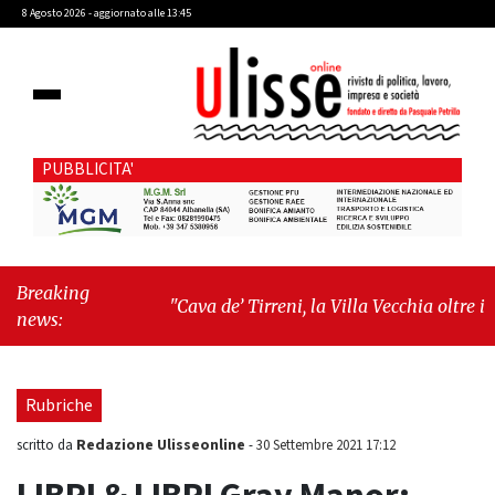
8 Agosto 2026 - aggiornato alle 13:45
PUBBLICITA'
Breaking
"Cava de’ Tirreni, la Villa Vecchia oltre i
news:
vandali: il vero nodo è il senso di comunità"
-
"Cava de’ Tirreni, La Fratellanza sull'ultima
seduta consiliare: “Serve chiarezza!”"
Rubriche
Redazione Ulisseonline
scritto da
-
30 Settembre 2021 17:12