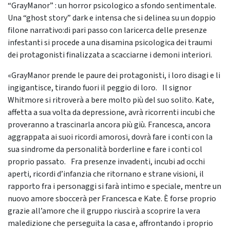
“GrayManor” : un horror psicologico a sfondo sentimentale.
Una “ghost story” dark e intensa che si delinea su un doppio
filone narrativo:di pari passo con laricerca delle presenze
infestanti si procede a una disamina psicologica dei traumi
dei protagonisti finalizzata a scacciarne i demoni interiori.
«GrayManor prende le paure dei protagonisti, i loro disagi e li
ingigantisce, tirando fuori il peggio di loro. Il signor
Whitmore si ritroverà a bere molto più del suo solito. Kate,
affetta a sua volta da depressione, avrà ricorrenti incubi che
proveranno a trascinarla ancora più giù. Francesca, ancora
aggrappata ai suoi ricordi amorosi, dovrà fare i conti con la
sua sindrome da personalità borderline e fare i conti col
proprio passato. Fra presenze invadenti, incubi ad occhi
aperti, ricordi d’infanzia che ritornano e strane visioni, il
rapporto fra i personaggi si farà intimo e speciale, mentre un
nuovo amore sboccerà per Francesca e Kate. È forse proprio
grazie all’amore che il gruppo riuscirà a scoprire la vera
maledizione che perseguita la casa e, affrontando i proprio