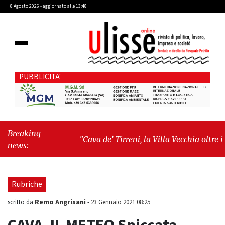
8 Agosto 2026 - aggiornato alle 13:48
PUBBLICITA'
Breaking
"Cava de’ Tirreni, la Villa Vecchia oltre i
news:
vandali: il vero nodo è il senso di comunità"
-
"Cava de’ Tirreni, La Fratellanza sull'ultima
seduta consiliare: “Serve chiarezza!”"
Rubriche
Remo Angrisani
scritto da
-
23 Gennaio 2021 08:25