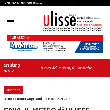
7 Agosto 2026 - aggiornato alle 01:32
PUBBLICITA'
Breaking
"Cava de' Tirreni, il Consiglio comunale
news:
conferma Sara Fariello. L'opposizione lascia
l'aula al momento del voto"
-
"Vietri sul
Mare, giornata storica: la ceramica ammessa
Rubriche
alla fase europea per l’IGP"
Remo Angrisani
scritto da
-
18 Marzo 2021 08:09