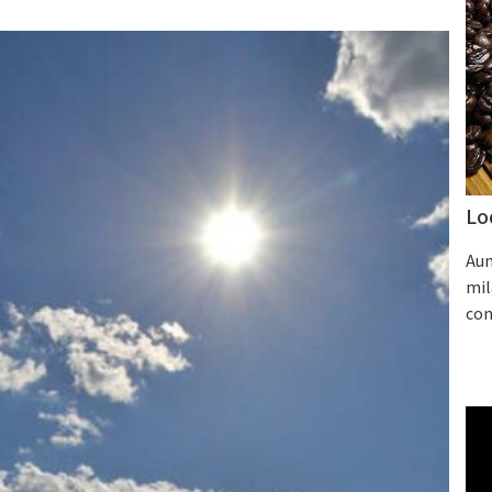
Lo
Aum
mil
con