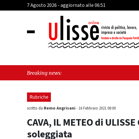
7 Agosto 2026 - aggiornato alle 06:51
"Cav
Breaking news:
"Vie
Rubriche
Remo Angrisani
scritto da
-
16 Febbraio 2021 08:00
CAVA, IL METEO di ULISSE 
soleggiata