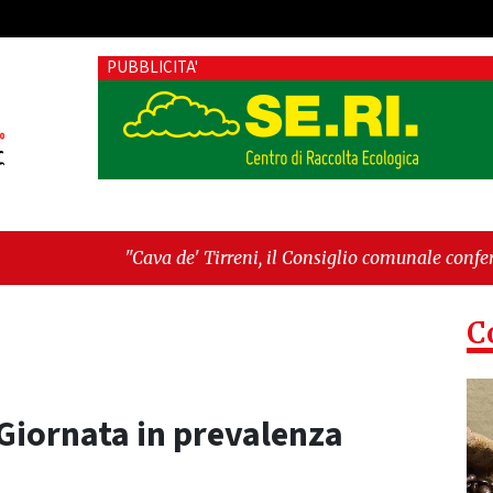
PUBBLICITA'
a de' Tirreni, il Consiglio comunale conferma Sara Fariello. L
tri sul Mare, giornata storica: la ceramica ammessa alla fase 
C
Giornata in prevalenza