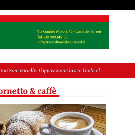
'opposizione lascia l'aula al momento del voto"
-
europea per l’IGP"
ornetto & caffè