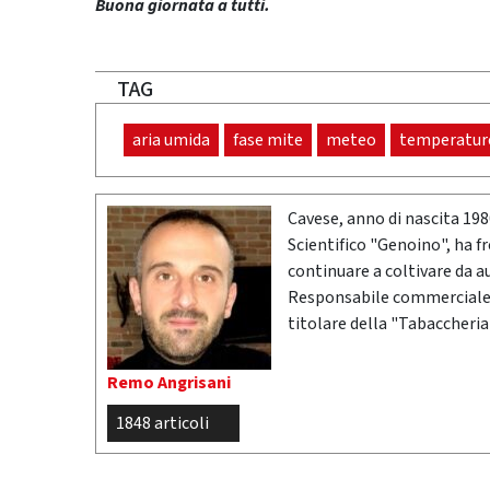
Buona giornata a tutti.
TAG
aria umida
fase mite
meteo
temperature
Cavese, anno di nascita 19
Scientifico "Genoino", ha f
continuare a coltivare da a
Responsabile commerciale n
titolare della "Tabaccheria
Remo Angrisani
1848 articoli