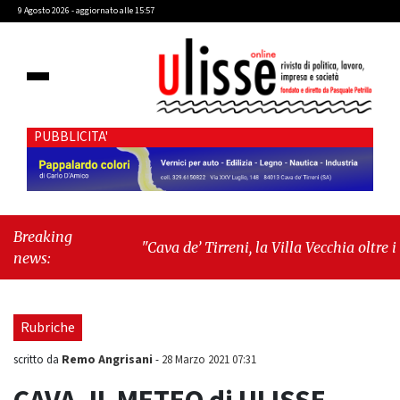
9 Agosto 2026 - aggiornato alle 15:57
PUBBLICITA'
Breaking
"Cava de’ Tirreni, la Villa Vecchia oltre i
news:
vandali: il vero nodo è il senso di comunità"
-
"Cava de’ Tirreni, La Fratellanza sull'ultima
seduta consiliare: “Serve chiarezza!”"
Rubriche
Remo Angrisani
scritto da
-
28 Marzo 2021 07:31