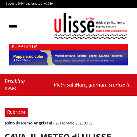
6 Agosto 2026 - aggiornato alle 19:59
PUBBLICITA'
Breaking
"Vietri sul Mare, giornata storica: la ceramica
news:
ammessa alla fase europea per l’IGP"
-
"Hudson Yards: qui New York morde il
futuro"
Rubriche
Remo Angrisani
scritto da
-
21 Febbraio 2021 08:01