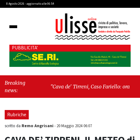
8 Agosto 2026 - aggiornato alle 06:54
PUBBLICITA'
Breaking
"Cava de' Tirreni, Caso Fariello: ora torniamo
news:
ai problemi veri"
-
"Cava de' Tirreni, quando
la burocrazia dimentica perché esiste"
Rubriche
Remo Angrisani
scritto da
-
20 Maggio 2024 06:07