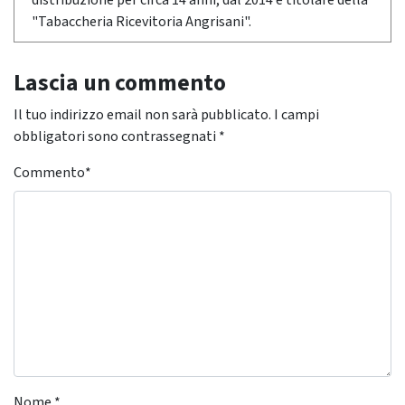
distribuzione per circa 14 anni, dal 2014 è titolare della
"Tabaccheria Ricevitoria Angrisani".
Lascia un commento
Il tuo indirizzo email non sarà pubblicato.
I campi
obbligatori sono contrassegnati
*
Commento
*
Nome
*