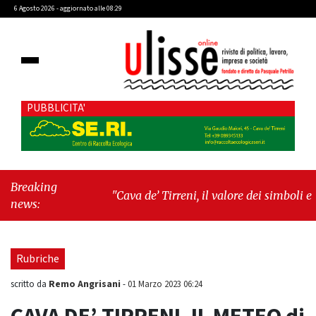
6 Agosto 2026 - aggiornato alle 08:29
PUBBLICITA'
Breaking
"Cava de’ Tirreni, il valore dei simboli e la
news:
responsabilità delle azioni"
-
"DefibRider, il
motociclista che sfida la morte cardiaca: il
progetto del dottor Colangelo che porta la
Rubriche
cardioprotezione tra la gente"
Remo Angrisani
scritto da
-
01 Marzo 2023 06:24