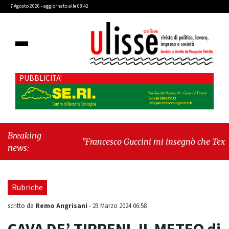
7 Agosto 2026 - aggiornato alle 08:42
PUBBLICITA'
Breaking
"Francesco Guccini mi insegnò che Tex Willer
news:
era letteratura"
-
"Cava de' Tirreni, il
Consiglio comunale conferma Sara Fariello.
L'opposizione lascia l'aula al momento del
Rubriche
voto"
Remo Angrisani
scritto da
-
23 Marzo 2024 06:58