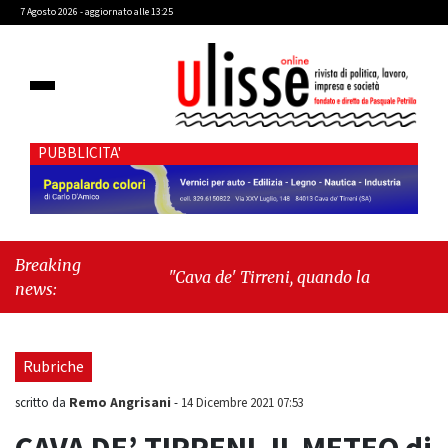
7 Agosto 2026 - aggiornato alle 13:25
PUBBLICITA'
Breaking
"Cava de' Tirreni, quando la burocrazia
news:
dimentica perché esiste"
-
"Oggi New York
mi ha rubato il cuore. Ancora"
Rubriche
Remo Angrisani
scritto da
-
14 Dicembre 2021 07:53