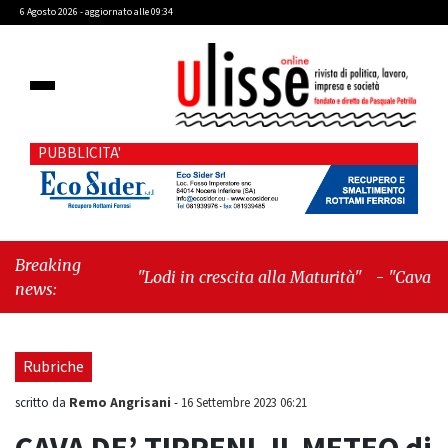
6 Agosto 2026 - aggiornato alle 09:34
PUBBLICITA'
Breaking
"Lodi in crescita alla Maturità"
-
"Cava de’
news:
Tirreni, il valore dei simboli e la responsabilità
delle azioni"
Rubriche
Remo Angrisani
scritto da
-
16 Settembre 2023 06:21