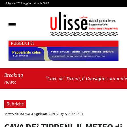
7 Agosto 2026 - aggiornato alle 00:07
PUBBLICITA'
Breaking
"Cava de' Tirreni, il Consiglio comunale
news:
conferma Sara Fariello. L'opposizione lascia
l'aula al momento del voto"
-
"Vietri sul
Mare, giornata storica: la ceramica ammessa
Rubriche
alla fase europea per l’IGP"
Remo Angrisani
scritto da
-
09 Giugno 2022 07:51