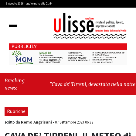
6 Agosto 2026 - aggiornato alle 01:44
PUBBLICITA'
Breaking
"Cava de’ Tirreni, devastata nella notte la
news:
Villa comunale. Il sindaco Giordano: «Non ci
fermeremo»"
-
"Italia sospesa tra identità,
fragilità sociali e pressioni economiche"
Rubriche
Remo Angrisani
scritto da
-
07 Settembre 2023 06:32