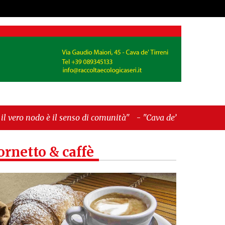
l senso di comunità"
-
"Cava de’ Tirreni, La
ornetto & caffè