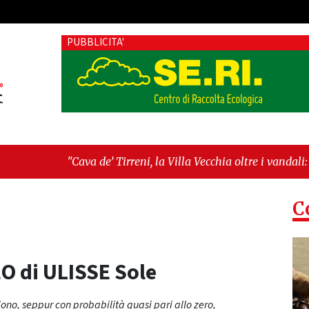
PUBBLICITA'
va de’ Tirreni, la Villa Vecchia oltre i vandali: il vero nodo è i
tellanza sull'ultima seduta consiliare: “Serve chiarezza!”"
C
O di ULISSE Sole
ono, seppur con probabilità quasi pari allo zero,