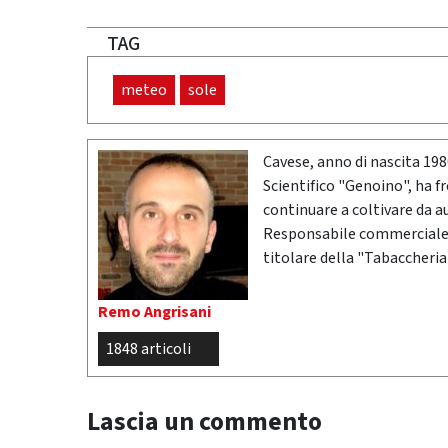
TAG
meteo
sole
Cavese, anno di nascita 19
Scientifico "Genoino", ha f
continuare a coltivare da a
Responsabile commerciale n
titolare della "Tabaccheria
Remo Angrisani
1848 articoli
Lascia un commento