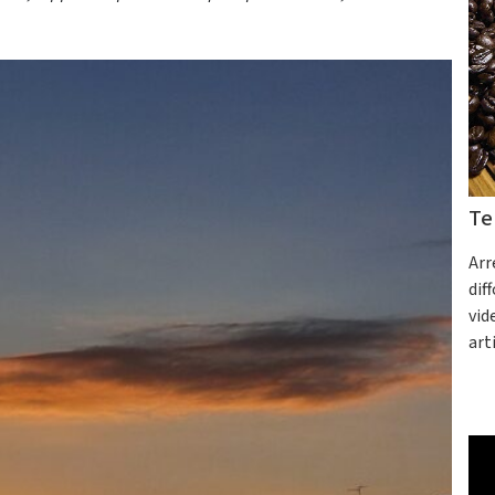
Te
Arr
dif
vid
art