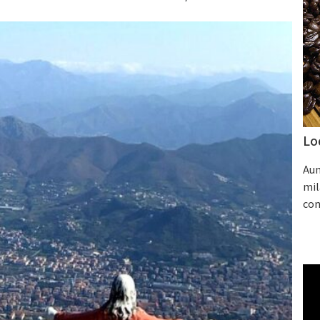
Lo
Aum
mil
con