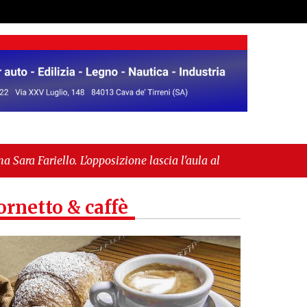
posizione lascia l'aula al momento del voto"
-
opea per l’IGP"
ornetto & caffè