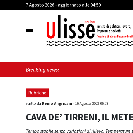
7 Agosto 2026 - aggiornato alle 04:50
"Cava 
Breaking news:
"Vietr
Rubriche
Remo Angrisani
scritto da
-
16 Agosto 2023 06:58
CAVA DE’ TIRRENI, IL METE
Tempo stabile senza variazioni di rilievo. Temperature st