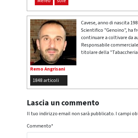
Mereo
sole
Cavese, anno di nascita 19
Scientifico "Genoino", ha f
continuare a coltivare da a
Responsabile commerciale n
titolare della "Tabaccheria
Remo Angrisani
1848 articoli
Lascia un commento
Il tuo indirizzo email non sarà pubblicato.
I campi ob
Commento
*