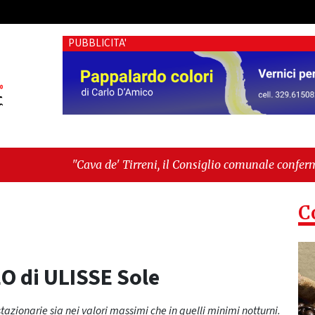
PUBBLICITA'
de' Tirreni, il Consiglio comunale conferma Sara Fariello. L'op
i sul Mare, giornata storica: la ceramica ammessa alla fase eur
C
O di ULISSE Sole
azionarie sia nei valori massimi che in quelli minimi notturni.