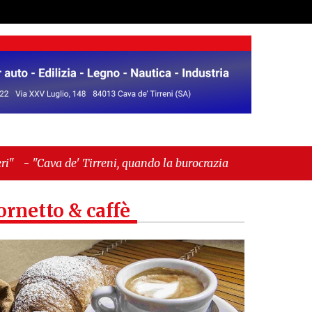
reni, quando la burocrazia dimentica perché esiste"
ornetto & caffè