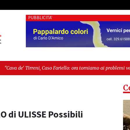
PUBBLICITA'
 Caso Fariello: ora torniamo ai problemi veri"
-
"Cava de' Tir
C
O di ULISSE Possibili