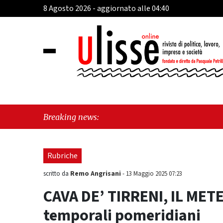
8 Agosto 2026 - aggiornato alle 04:40
"Cava de' Tirreni,
Breaking news:
Rubriche
Remo Angrisani
scritto da
-
13 Maggio 2025 07:23
CAVA DE’ TIRRENI, IL METE
temporali pomeridiani