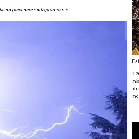
ibile da prevedere anticipatamente
Es
Il 
mis
afr
mos