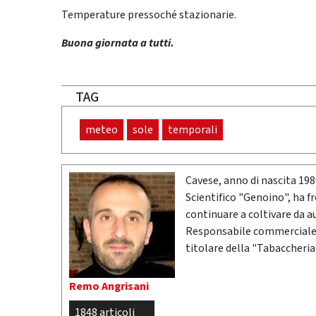
Temperature pressoché stazionarie.
Buona giornata a tutti.
TAG
meteo
sole
temporali
Cavese, anno di nascita 19
Scientifico "Genoino", ha f
continuare a coltivare da a
Responsabile commerciale n
titolare della "Tabaccheria
Remo Angrisani
1848 articoli