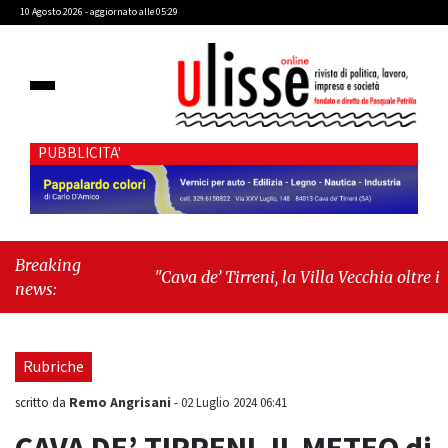
10 Agosto 2026 - aggiornato alle 05:29
PUBBLICITA'
Breaking
"Cava de’ Tirreni, la Villa Vecchia oltre i
news:
vandali: il vero nodo è il senso di comunità"
-
"Cava de’ Tirreni, La Fratellanza sull'ultima
seduta consiliare: “Serve chiarezza!”"
Rubriche
Remo Angrisani
scritto da
-
02 Luglio 2024 06:41