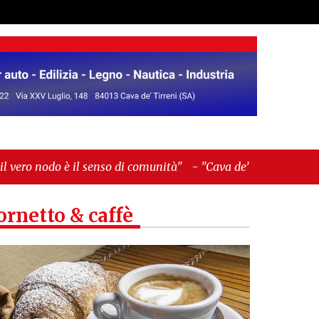
nso di comunità"
-
"Cava de’ Tirreni, La Fratellanza
ornetto & caffè