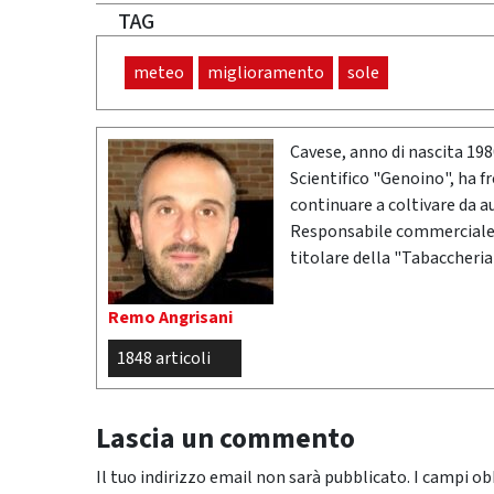
TAG
meteo
miglioramento
sole
Cavese, anno di nascita 19
Scientifico "Genoino", ha f
continuare a coltivare da a
Responsabile commerciale n
titolare della "Tabaccheria
Remo Angrisani
1848 articoli
Lascia un commento
Il tuo indirizzo email non sarà pubblicato.
I campi ob