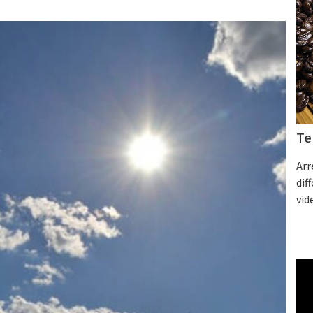
Te
Arr
dif
vid