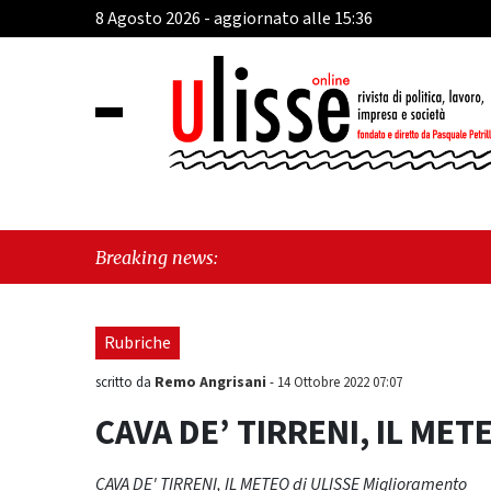
8 Agosto 2026 - aggiornato alle 15:36
"Cava d
Breaking news:
sull'ul
Rubriche
Remo Angrisani
scritto da
-
14 Ottobre 2022 07:07
CAVA DE’ TIRRENI, IL MET
CAVA DE' TIRRENI, IL METEO di ULISSE Miglioramento