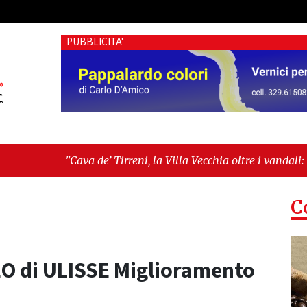
PUBBLICITA'
e’ Tirreni, la Villa Vecchia oltre i vandali: il vero nodo è il se
tima seduta consiliare: “Serve chiarezza!”"
C
EO di ULISSE Miglioramento