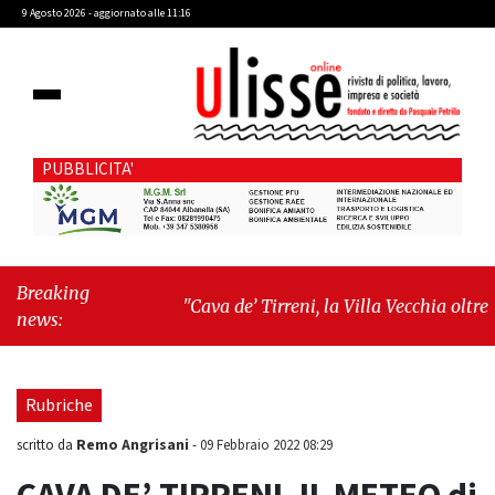
9 Agosto 2026 - aggiornato alle 11:16
PUBBLICITA'
Breaking
"Cava de’ Tirreni, la Villa Vecchia oltre i
news:
vandali: il vero nodo è il senso di comunità"
-
"Cava de’ Tirreni, La Fratellanza sull'ultima
seduta consiliare: “Serve chiarezza!”"
Rubriche
Remo Angrisani
scritto da
-
09 Febbraio 2022 08:29