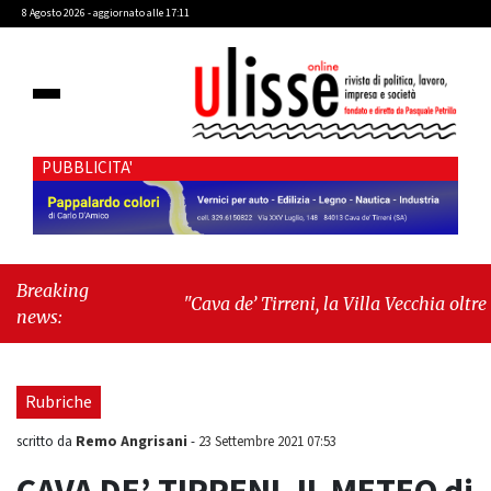
8 Agosto 2026 - aggiornato alle 17:11
PUBBLICITA'
Breaking
"Cava de’ Tirreni, la Villa Vecchia oltre i
news:
vandali: il vero nodo è il senso di comunità"
-
"Cava de’ Tirreni, La Fratellanza sull'ultima
seduta consiliare: “Serve chiarezza!”"
Rubriche
Remo Angrisani
scritto da
-
23 Settembre 2021 07:53