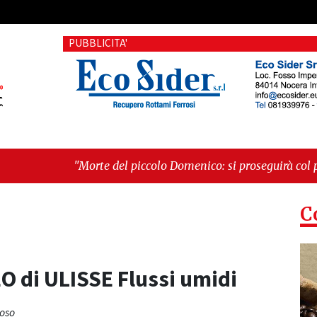
PUBBLICITA'
 del piccolo Domenico: si proseguirà col processo penale"
-
odo è il senso di comunità"
C
O di ULISSE Flussi umidi
loso