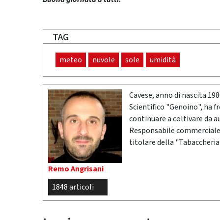
TAG
meteo
nuvole
sole
umidità
Cavese, anno di nascita 19
Scientifico "Genoino", ha f
continuare a coltivare da a
Responsabile commerciale n
titolare della "Tabaccheria
Remo Angrisani
1848 articoli