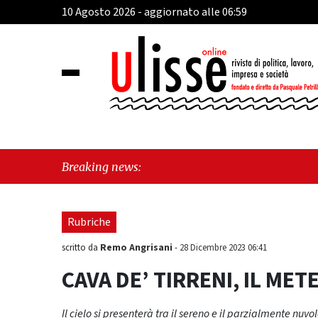
10 Agosto 2026 - aggiornato alle 06:59
"Morte
Breaking news:
vero n
Rubriche
Remo Angrisani
scritto da
-
28 Dicembre 2023 06:41
CAVA DE’ TIRRENI, IL METE
Il cielo si presenterà tra il sereno e il parzialmente nuvo