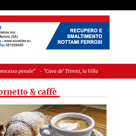
"Cava de’ Tirreni, la Villa Vecchia oltre i vandali: il
ornetto & caffè