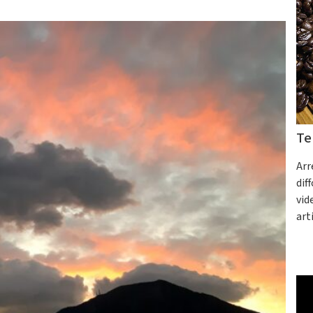
Te
Arr
dif
vid
art