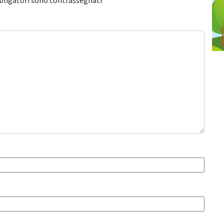
bligatori sono contrassegnati
*