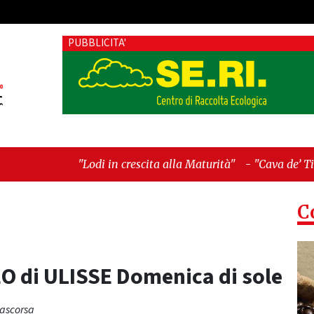
PUBBLICITA'
i in crescita alla Maturità"
-
"Cava de’ Tirreni, il valore dei 
C
O di ULISSE Domenica di sole
rascorsa