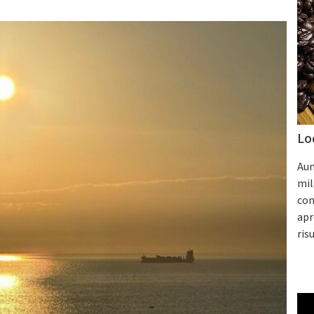
Lo
Aum
mil
con
apr
ris