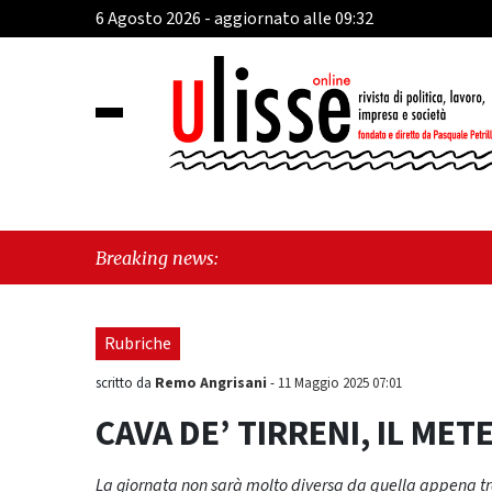
6 Agosto 2026 - aggiornato alle 09:32
"Lod
Breaking news:
Rubriche
Remo Angrisani
scritto da
-
11 Maggio 2025 07:01
CAVA DE’ TIRRENI, IL METE
La giornata non sarà molto diversa da quella appena t