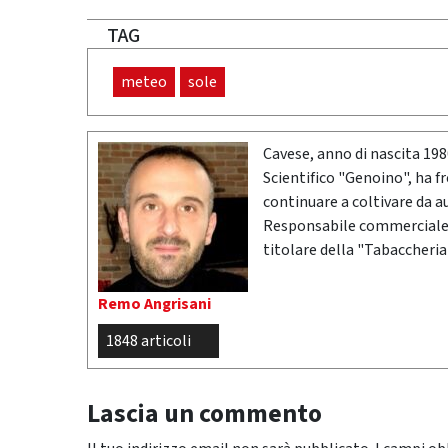
TAG
meteo
sole
Cavese, anno di nascita 19
Scientifico "Genoino", ha f
continuare a coltivare da a
Responsabile commerciale n
titolare della "Tabaccheria
Remo Angrisani
1848 articoli
Lascia un commento