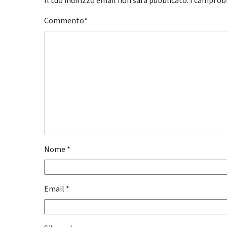
Il tuo indirizzo email non sarà pubblicato.
I campi ob
Commento
*
Nome
*
Email
*