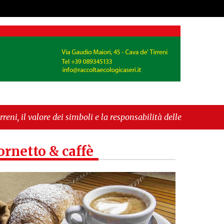
simboli e la responsabilità delle azioni"
ornetto & caffè